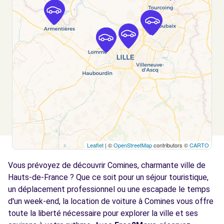
Voir l'agence
Free2move Rent - S&YOU - LOMME (F)
13.4 km
449-453 AVENUE DE DUNKERQUE
LOMME, 59160
Voir l'agence
Free2move Rent - S&You - LOMME CEDEX
13.4
(C)
km
Leaflet
| ©
OpenStreetMap
contributors ©
CARTO
AVENUE DE DUNKERQUE
Vous prévoyez de découvrir Comines, charmante ville de
LILLE, FR-59, 59160
Hauts-de-France ? Que ce soit pour un séjour touristique,
Voir l'agence
un déplacement professionnel ou une escapade le temps
d'un week-end, la location de voiture à Comines vous offre
toute la liberté nécessaire pour explorer la ville et ses
Free2move Rent - S&You - LOMME CEDEX
13.4