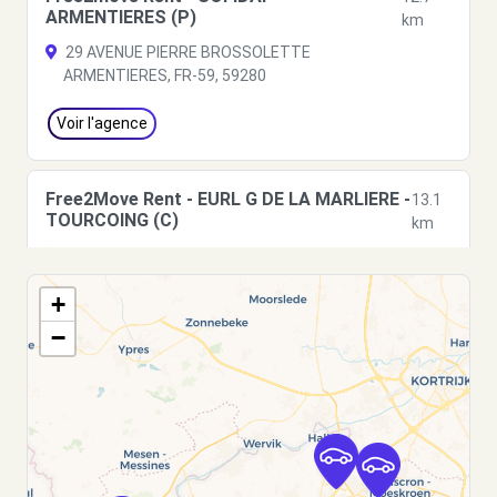
ARMENTIERES (P)
km
29 AVENUE PIERRE BROSSOLETTE
ARMENTIERES, FR-59, 59280
Voir l'agence
Free2Move Rent - EURL G DE LA MARLIERE -
13.1
TOURCOING (C)
km
198 RUE ACHILLE TESTELIN
TOURCOING, 59200
+
Voir l'agence
−
Free2Move Rent - GARAGE B.PACQUET -
13.3
WASQUEHAL (C)
km
RUE EMILE DELLETTE
WASQUEHAL, 59290