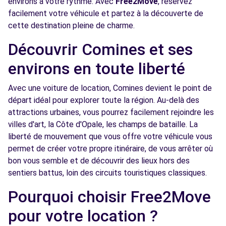
environs à votre rythme. Avec
Free2Move
, réservez
(D)
km
facilement votre véhicule et partez à la découverte de
449/453 AVENUE DE DUNKERQUE
cette destination pleine de charme.
LILLE, FR-59, 59160
Découvrir Comines et ses
Voir l'agence
environs en toute liberté
Avec une voiture de location, Comines devient le point de
Free2Move Rent - GARAGE DUBOIS - LA
13.4
départ idéal pour explorer toute la région. Au-delà des
MADELEINE (C)
km
attractions urbaines, vous pourrez facilement rejoindre les
20 RUE DU PRESIDENT POMPIDOU
villes d'art, la Côte d'Opale, les champs de bataille. La
LA MADELEINE, 59110
liberté de mouvement que vous offre votre véhicule vous
permet de créer votre propre itinéraire, de vous arrêter où
Voir l'agence
bon vous semble et de découvrir des lieux hors des
sentiers battus, loin des circuits touristiques classiques.
Free2Move Rent - AUTOBOLVIN CROIX -
13.6
Pourquoi choisir Free2Move
CROIX (C)
km
117 AVENUE DE L EUROPE
pour votre location ?
CROIX, 59170