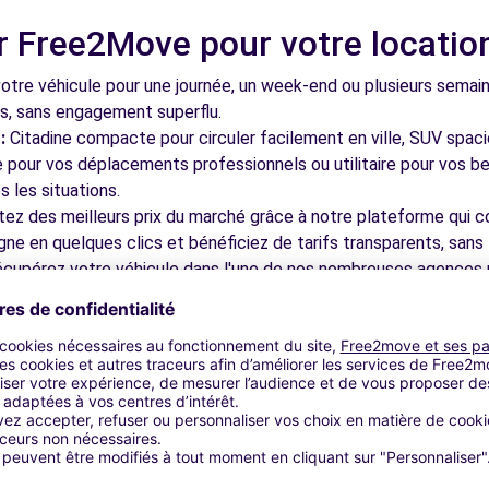
r Free2Move pour votre locatio
(C)
5.8 km
tre véhicule pour une journée, un week-end ou plusieurs semai
ls, sans engagement superflu.
:
Citadine compacte pour circuler facilement en ville, SUV spac
le pour vos déplacements professionnels ou utilitaire pour vos be
 les situations.
tez des meilleurs prix du marché grâce à notre plateforme qui c
gne en quelques clics et bénéficiez de tarifs transparents, sans 
5.9 km
cupérez votre véhicule dans l'une de nos nombreuses agences p
 près des aéroports pour faciliter le démarrage de votre séjour.
otre plateforme intuitive vous permet de réserver votre véhicu
 disponible pour répondre à toutes vos questions et vous accom
bles à découvrir à Clichy et dan
5.9 km
nez dans les ruelles du cœur de ville et découvrez son patrimoin