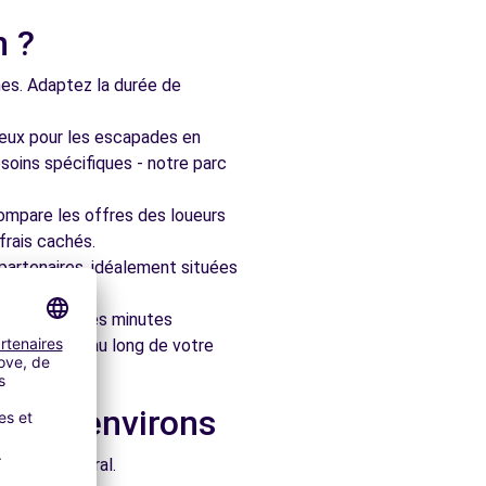
n ?
nes. Adaptez la durée de
ieux pour les escapades en
soins spécifiques - notre parc
ompare les offres des loueurs
frais cachés.
artenaires, idéalement situées
le en quelques minutes
pagner tout au long de votre
s les environs
e architectural.