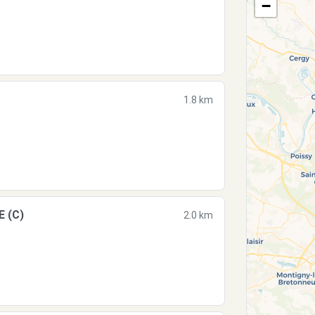
−
1.8 km
E (C)
2.0 km