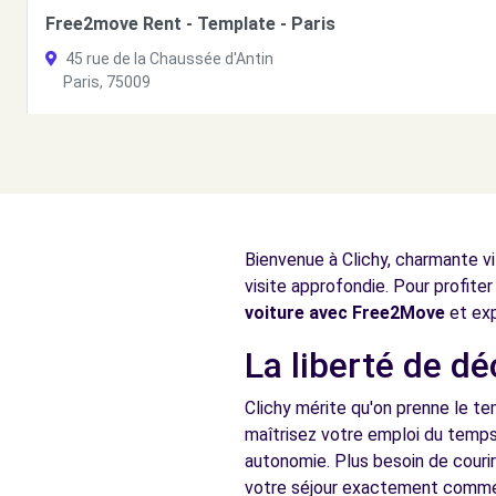
Free2move Rent - Template - Paris
45 rue de la Chaussée d'Antin
Paris, 75009
Voir l'agence
Free2Move Rent - CITROEN LA GARENNE AUTO SERVIC
97 BOULEVARD DE VERDUN
Bienvenue à Clichy, charmante vi
COURBEVOIE, 92400
visite approfondie. Pour profiter
Voir l'agence
voiture avec Free2Move
et exp
La liberté de dé
Free2move Rent - SHIFTLINE - PUTEAUX
Clichy mérite qu'on prenne le te
RUE JEAN JAURÈS
maîtrisez votre emploi du temps 
PUTEAUX, 92800
autonomie. Plus besoin de couri
votre séjour exactement comme 
Voir l'agence