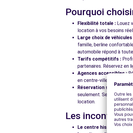
Pourquoi choisi
Free2Move Rent - DEPAN'SERVICES - AUBERVILLIERS 
Flexibilité totale :
Louez vo
97 RUE HEURTAULT
location à vos besoins rée
AUBERVILLIERS, 93300
Large choix de véhicules 
famille, berline confortab
Voir l'agence
automobile répond à toutes
Tarifs compétitifs :
Profi
partenaires. Réservez en li
Free2move Rent - S&You - NANTERRE (AR)
Agences accessibles :
Ré
49 Rue Noël Pons
en centre-ville, en gare ou
NANTERRE, 92000
Réservation simplifiée :
N
seulement. Service client
Voir l'agence
location.
Les incontourna
Free2move Rent - S&You - NANTERRE (C)
49 Rue Noël Pons
Le centre historique :
Flâ
NANTERRE, 92000