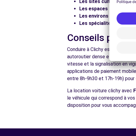
Les sites culturels :
Visit
Les espaces naturels :
Pr
Voir l'agence
Les environs :
Explorez le
Les spécialités locales :
D
Free2move Rent - S&You - NANTERRE (P)
Conseils pratiq
49 Rue Noël Pons
Conduire à Clichy est accessible
NANTERRE, 92000
autoroutier dense et de nombreu
Voir l'agence
vitesse et la signalisation en v
applications de paiement mobile 
entre 8h-9h30 et 17h-19h) pour d
Voir toutes les ag
La location voiture clichy avec
le véhicule qui correspond à vo
disposition pour vous accompagn