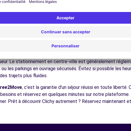
ez les musées et monuments qui font la richesse de Clichy.
ofitez des parcs et jardins pour une pause détente en pleine nat
s châteaux, les forêts domaniales, les sites historiques, facilem
écouvrez la gastronomie régionale dans les restaurants et marc
5.9 km
ues pour conduire à Clichy
 à tous les conducteurs avec quelques conseils pratiques. la ré
ses solutions de mobilité Comme dans toutes les villes français
igueur. Le stationnement en centre-ville est généralement régleme
ou les parkings en ouvrage sécurisés. Évitez si possible les he
es trajets plus fluides.
ences
Free2Move
, c'est la garantie d'un séjour réussi en toute liberté
s besoins et réservez en quelques minutes sur notre plateforme.
er. Prêt à découvrir Clichy autrement ? Réservez maintenant et