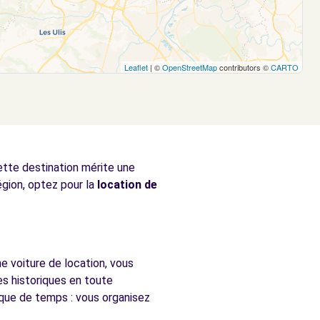
Leaflet
| ©
OpenStreetMap
contributors ©
CARTO
cette destination mérite une
égion, optez pour la
location de
e voiture de location, vous
es historiques en toute
nque de temps : vous organisez