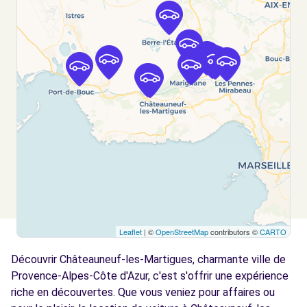
Free2move Rent - S&You AIRPORT MRS -
6.1
MARIGNANE (D)
km
67 AVENUE DU 8 MAI 1945 - BP 209
MARIGNANE CEDEX, FR-13, 13700
Voir l'agence
Free2move Rent - Aéroport MRS -
7.8
VITROLLES
km
Marseille Provence Airport (MRS)
Marignane, 13700
Voir l'agence
Leaflet
| ©
OpenStreetMap
contributors ©
CARTO
Free2move Rent - ADP PARASCANDOLA -
8.5
Découvrir Châteauneuf-les-Martigues, charmante ville de
VITROLLES (O)
km
Provence-Alpes-Côte d'Azur, c'est s'offrir une expérience
7 RUE DE MADRID
riche en découvertes. Que vous veniez pour affaires ou
VITROLLES, 13127