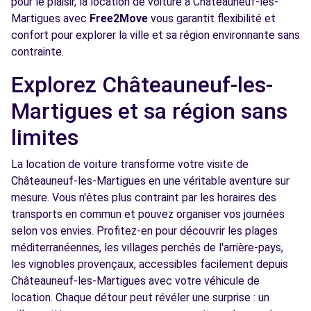
pour le plaisir, la location de voiture à Châteauneuf-les-
Martigues avec
Free2Move
vous garantit flexibilité et
Voir l'agence
confort pour explorer la ville et sa région environnante sans
contrainte.
Free2move Rent - APS VITROLLES -
8.9
Explorez Châteauneuf-les-
VITROLLES (P)
km
Martigues et sa région sans
88 BOULEVARD DE L'EUROPE
VITROLLES, 13127
limites
Voir l'agence
La location de voiture transforme votre visite de
Châteauneuf-les-Martigues en une véritable aventure sur
mesure. Vous n'êtes plus contraint par les horaires des
Free2move Rent - APS VITROLLES -
9.3
VITROLLES (C)
km
transports en commun et pouvez organiser vos journées
selon vos envies. Profitez-en pour découvrir les plages
88 BD DE L EUROPE
méditerranéennes, les villages perchés de l'arrière-pays,
VITROLLES, 13127
les vignobles provençaux, accessibles facilement depuis
Voir l'agence
Châteauneuf-les-Martigues avec votre véhicule de
location. Chaque détour peut révéler une surprise : un