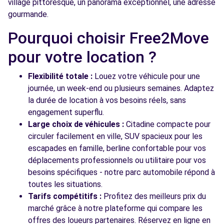
village pittoresque, un panorama exceptionnel, une adresse
Free2Move Rent - SAVAM - MARTIGUES
9.8
gourmande.
(C)
km
Pourquoi choisir Free2Move
BLD ARTHUR RIMBAUD
MARTIGUES, 13500
pour votre location ?
Voir l'agence
Flexibilité totale :
Louez votre véhicule pour une
journée, un week-end ou plusieurs semaines. Adaptez
la durée de location à vos besoins réels, sans
Voir toutes les agences
engagement superflu.
Large choix de véhicules :
Citadine compacte pour
circuler facilement en ville, SUV spacieux pour les
escapades en famille, berline confortable pour vos
déplacements professionnels ou utilitaire pour vos
besoins spécifiques - notre parc automobile répond à
toutes les situations.
Tarifs compétitifs :
Profitez des meilleurs prix du
marché grâce à notre plateforme qui compare les
offres des loueurs partenaires. Réservez en ligne en