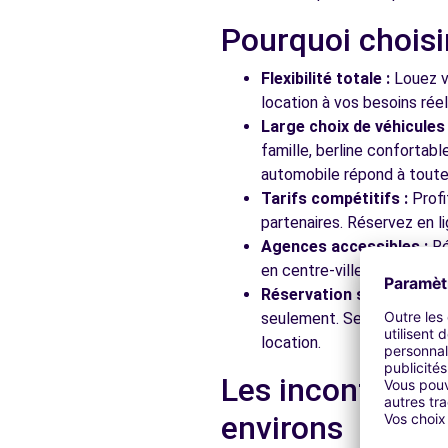
Pourquoi choisi
Flexibilité totale :
Louez vo
location à vos besoins rée
Large choix de véhicules 
famille, berline confortab
automobile répond à toutes
Tarifs compétitifs :
Profi
partenaires. Réservez en li
Agences accessibles :
Ré
en centre-ville, en gare ou
Réservation simplifiée :
N
seulement. Service client
location.
Les incontourna
environs