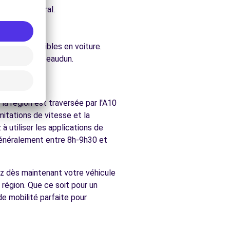
e architectural.
.
ure.
ement accessibles en voiture.
rchés de Châteaudun.
n
a région est traversée par l'A10
itations de vitesse et la
 utiliser les applications de
(généralement entre 8h-9h30 et
ez dès maintenant votre véhicule
 région. Que ce soit pour un
e mobilité parfaite pour