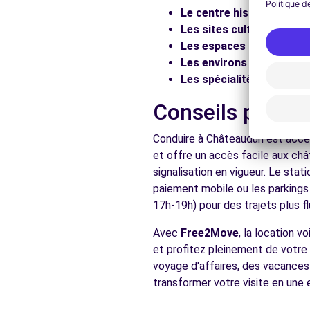
Le centre historique :
Flâ
Les sites culturels :
Visit
Les espaces naturels :
Pr
Les environs :
Explorez le
Les spécialités locales :
D
Conseils pratiq
Conduire à Châteaudun est acces
et offre un accès facile aux châ
signalisation en vigueur. Le sta
paiement mobile ou les parkings
17h-19h) pour des trajets plus fl
Avec
Free2Move
, la location 
et profitez pleinement de votre 
voyage d'affaires, des vacances 
transformer votre visite en une 