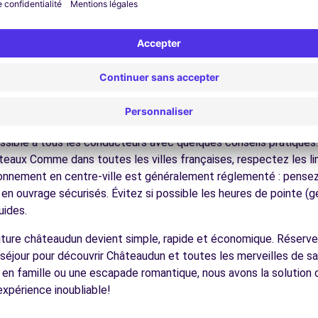
nez dans les ruelles du cœur de ville et découvrez son patrimoin
ez les musées et monuments qui font la richesse de Châteaudun
ofitez des parcs et jardins pour une pause détente en pleine nat
s châteaux de la Loire, les forêts, Sologne et ses étangs, facil
écouvrez la gastronomie régionale dans les restaurants et ma
ues pour conduire à Châteaudu
sible à tous les conducteurs avec quelques conseils pratiques. l
teaux Comme dans toutes les villes françaises, respectez les lim
tionnement en centre-ville est généralement réglementé : pensez à
 en ouvrage sécurisés. Évitez si possible les heures de pointe 
uides.
voiture châteaudun devient simple, rapide et économique. Réserv
séjour pour découvrir Châteaudun et toutes les merveilles de sa
en famille ou une escapade romantique, nous avons la solution d
expérience inoubliable!