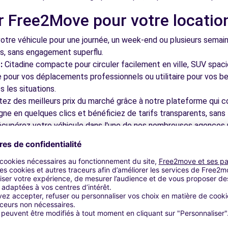
r Free2Move pour votre locatio
tre véhicule pour une journée, un week-end ou plusieurs semai
ls, sans engagement superflu.
:
Citadine compacte pour circuler facilement en ville, SUV spac
le pour vos déplacements professionnels ou utilitaire pour vos be
 les situations.
tez des meilleurs prix du marché grâce à notre plateforme qui c
gne en quelques clics et bénéficiez de tarifs transparents, sans 
cupérez votre véhicule dans l'une de nos nombreuses agences p
 près des aéroports pour faciliter le démarrage de votre séjour.
otre plateforme intuitive vous permet de réserver votre véhicu
 disponible pour répondre à toutes vos questions et vous accom
bles à découvrir à Châteaudun 