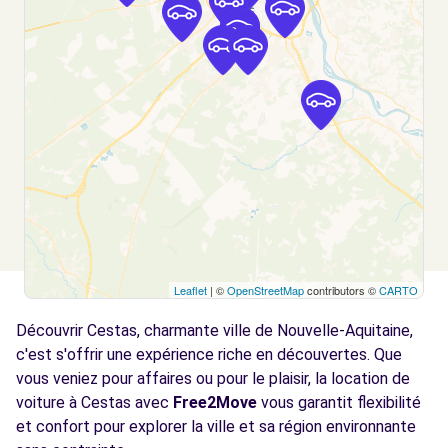
LEOGNAN, 33850
Voir l'agence
Free2move Rent - S&You - PESSAC (C)
5.9 km
5 AVENUE GUSTAVE EIFFEL
PESSAC, FR-33, 33600
Voir l'agence
Free2move Rent - S&You - PESSAC (P)
5.9 km
Leaflet
| ©
OpenStreetMap
contributors ©
CARTO
5 AVENUE GUSTAVE EIFFEL
Découvrir Cestas, charmante ville de Nouvelle-Aquitaine,
PESSAC, FR-33, 33600
c'est s'offrir une expérience riche en découvertes. Que
Voir l'agence
vous veniez pour affaires ou pour le plaisir, la location de
voiture à Cestas avec
Free2Move
vous garantit flexibilité
et confort pour explorer la ville et sa région environnante
Free2move Rent - GARAGE DES OMBRAGES
7.3