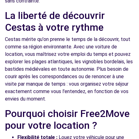
sans contrainte.
- PESSAC (O)
km
La liberté de découvrir
232/234 AVENUE PASTEUR
PESSAC, 33600
Cestas à votre rythme
Voir l'agence
Cestas mérite qu'on prenne le temps de la découvrir, tout
comme sa région environnante. Avec une voiture de
location, vous maîtrisez votre emploi du temps et pouvez
Free2move Rent - PROFIL AUTO - PESSAC
8.8
explorer les plages atlantiques, les vignobles bordelais, les
(C)
km
bastides médiévales en toute autonomie. Plus besoin de
55 TER AVENUE JEAN JAURES
courir après les correspondances ou de renoncer à une
PESSAC, 33600
visite par manque de temps : vous organisez votre séjour
exactement comme vous l'entendez, en fonction de vos
Voir l'agence
envies du moment.
Pourquoi choisir Free2Move
Free2move Rent - S&You - MERIGNAC (P)
9.0 km
pour votre location ?
94 AVENUE DE L'ARGONNE
MERIGNAC, FR-33, 33700
Flexibilité totale :
Louez votre véhicule pour une