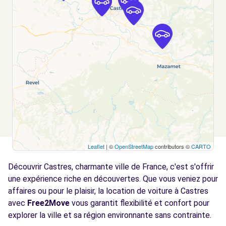
CASTRES, FR-81, 81100
Voir l'agence
Free2Move Rent - POLO AUTOMOBILES -
5.1
LAGARRIGUE (C)
km
AVENUE JEAN JAURES
LAGARRIGUE, 81090
Voir l'agence
Leaflet
| ©
OpenStreetMap
contributors ©
CARTO
Free2Move Rent - GARAGE BOSCO -
12.3
VIELMUR-SUR-AGOUT (C)
km
Découvrir Castres, charmante ville de France, c'est s'offrir
Z.A BORIO NOVO
une expérience riche en découvertes. Que vous veniez pour
VIELMUR-SUR-AGOUT, 81570
affaires ou pour le plaisir, la location de voiture à Castres
avec
Free2Move
vous garantit flexibilité et confort pour
Voir l'agence
explorer la ville et sa région environnante sans contrainte.