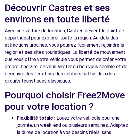
Découvrir Castres et ses
Free2move Rent - GARAGE BENNE FRERES -
13.2
PONT DE LARN
environs en toute liberté
km
AVENUE DE CASTRES
Avec une voiture de location, Castres devient le point de
PONT DE LARN, 81660
départ idéal pour explorer toute la région. Au-delà des
attractions urbaines, vous pourrez facilement rejoindre la
Voir l'agence
région et ses sites touristiques. La liberté de mouvement
que vous offre votre véhicule vous permet de créer votre
propre itinéraire, de vous arrêter où bon vous semble et de
découvrir des lieux hors des sentiers battus, loin des
circuits touristiques classiques.
Pourquoi choisir Free2Move
pour votre location ?
Flexibilité totale :
Louez votre véhicule pour une
journée, un week-end ou plusieurs semaines. Adaptez
la durée de location à vos besoins réels, sans