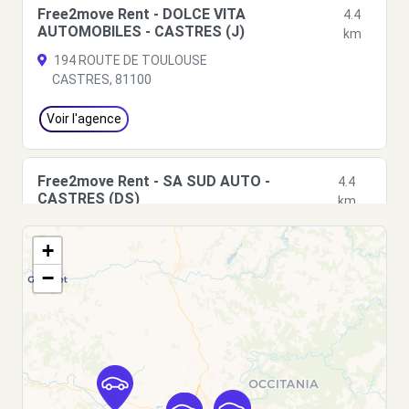
Free2move Rent - DOLCE VITA
4.4
AUTOMOBILES - CASTRES (J)
km
194 ROUTE DE TOULOUSE
CASTRES, 81100
Voir l'agence
Free2move Rent - SA SUD AUTO -
4.4
CASTRES (DS)
km
194 ROUTE DE TOULOUSE
+
CASTRES, FR-81, 81100
−
Voir l'agence
Free2move Rent - SA SUD AUTO -
4.4
CASTRES (C)
km
194 ROUTE DE TOULOUSE