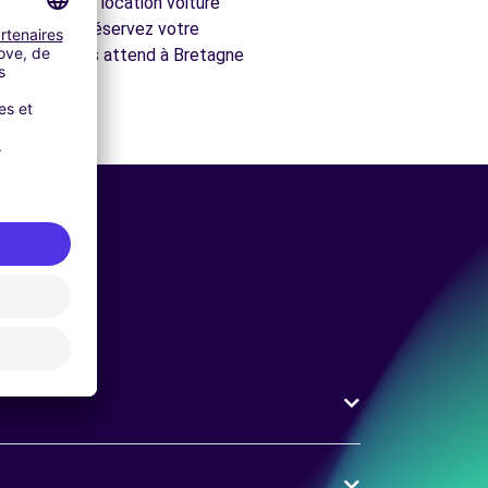
ove
et votre location voiture
 vos envies. Réservez votre
écouverte vous attend à Bretagne