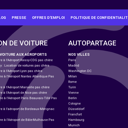
LOG
PRESSE
OFFRES D'EMPLOI
POLITIQUE DE CONFIDENTIALIT
ON DE VOITURE
AUTOPARTAGE
 VOITURE AUX AÉROPORTS
NOS VILLES
re à l'Aéroport Roissy-CDG pas chère
Paris
ly : Location de voitures pas chère
Madrid
re à l'Aéroport Lyon pas chère
Washington DC
re à l'Aéroport Nantes Atlantique Pas
Milan
Rome
re à l'Aéroport Marseille pas chère
Turin
re à l'Aéroport de Nice pas chère
Vienne
re à l'Aéroport Paris Beauvais-Tillé Pas
Berlin
Cologne
ure à l’aéroport de Bordeaux-Mérignac
Düsseldorf
Francfort
ure à l'Aéroport de Bâle-Mulhouse Pas
Hambourg
Munich