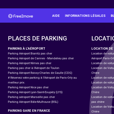
AIDE
INFORMATIONS LÉGALES
B
PLACES DE PARKING
LOCATI
PARKING À L'AÉROPORT
LOCATION DE
Parking Aéroport Biarritz pas cher
Location de voitu
Parking Aéroport de Cannes - Mandelieu pas cher
Aéroport Paris-Or
Parking Aéroport Nîmes pas cher
Location de voitu
Parking pas cher à l’Aéroport de Toulon
Location de Voitu
Parking Aéroport Roissy-Charles de Gaulle (CDG)
Chère
# Réservez votre parking à l'Aéroport de Paris-Orly au
Location de voitu
meilleur prix.
Location de voitu
Parking Aéroport Nice pas cher
Location de Voitu
Parking Aéroport Lyon-Saint-Exupéry (LYS)
Chère
Parking aéroport Marseille pas cher
Location de voit
Parking Aéroport Bâle-Mulhouse (BSL)
pas chère
Location de Voit
PARKING GARE EN FRANCE
Chère