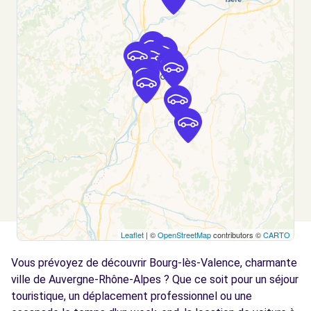
AUTOMOBILES - GUILHERAND-GRANGES (C)
km
AVENUE GEORGES CLEMENCEAU
GUILHERAND-GRANGES, 07500
Voir l'agence
Free2move Rent - MINODIER AUTOMOBILES
3.8
- VALENCE (DS)
km
505 ROUTE DE CHABEUIL
VALENCE, FR-26, 26000
Voir l'agence
Leaflet
| ©
OpenStreetMap
contributors ©
CARTO
Free2move Rent - MINODIER AUTOMOBILES
4.4
- VALENCE (LP)
km
Vous prévoyez de découvrir Bourg-lès-Valence, charmante
AVENUE DE MARSEILLE
ville de Auvergne-Rhône-Alpes ? Que ce soit pour un séjour
VALENCE, 26000
touristique, un déplacement professionnel ou une