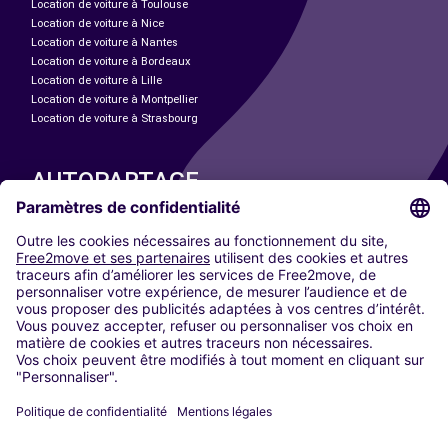
Location de voiture à Toulouse
Location de voiture à Nice
Location de voiture à Nantes
Location de voiture à Bordeaux
Location de voiture à Lille
Location de voiture à Montpellier
Location de voiture à Strasbourg
AUTOPARTAGE
NOS VILLES
Paris
Madrid
Washington DC
Milan
Rome
Turin
Vienne
Berlin
Cologne
Düsseldorf
Francfort