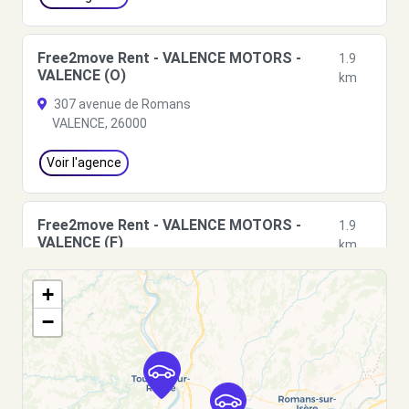
Free2move Rent - VALENCE MOTORS -
1.9
VALENCE (O)
km
307 avenue de Romans
VALENCE, 26000
Voir l'agence
Free2move Rent - VALENCE MOTORS -
1.9
VALENCE (F)
km
307 ROUTE DE ROMANS
+
VALENCE, 26000
−
Voir l'agence
Free2Move Rent - SARL CRUSSOL
2.8