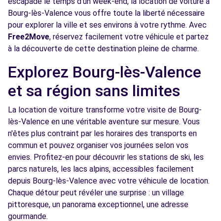
escapade le temps d'un week-end, la location de voiture à
Voir l'agence
Bourg-lès-Valence vous offre toute la liberté nécessaire
pour explorer la ville et ses environs à votre rythme. Avec
Free2Move
, réservez facilement votre véhicule et partez
Free2move Rent - SOVACA - VALENCE (AR)
4.7 km
à la découverte de cette destination pleine de charme.
Chemin de la foret ZAC Briffaut EST
Explorez Bourg-lès-Valence
VALENCE, 26000
et sa région sans limites
Voir l'agence
La location de voiture transforme votre visite de Bourg-
lès-Valence en une véritable aventure sur mesure. Vous
Free2move Rent - SOVACA - VALENCE (P)
4.7 km
n'êtes plus contraint par les horaires des transports en
CHEMINS DES MARTINS
commun et pouvez organiser vos journées selon vos
VALENCE, FR-26, 26000
envies. Profitez-en pour découvrir les stations de ski, les
parcs naturels, les lacs alpins, accessibles facilement
Voir l'agence
depuis Bourg-lès-Valence avec votre véhicule de location.
Chaque détour peut révéler une surprise : un village
Free2move Rent - MINODIER AUTOMOBILES
5.9
pittoresque, un panorama exceptionnel, une adresse
- VALENCE (C)
km
gourmande.