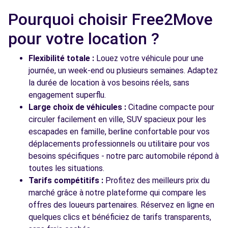
111 AVENUE DE MARSEILLE
Pourquoi choisir Free2Move
VALENCE, FR-26, 26000
pour votre location ?
Voir l'agence
Flexibilité totale :
Louez votre véhicule pour une
journée, un week-end ou plusieurs semaines. Adaptez
Voir toutes les agences
la durée de location à vos besoins réels, sans
engagement superflu.
Large choix de véhicules :
Citadine compacte pour
circuler facilement en ville, SUV spacieux pour les
escapades en famille, berline confortable pour vos
déplacements professionnels ou utilitaire pour vos
besoins spécifiques - notre parc automobile répond à
toutes les situations.
Tarifs compétitifs :
Profitez des meilleurs prix du
marché grâce à notre plateforme qui compare les
offres des loueurs partenaires. Réservez en ligne en
quelques clics et bénéficiez de tarifs transparents,