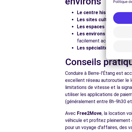
environs
Voir l'agence
Le centre historique :
Flâ
Les sites culturels :
Visit
Les espaces naturels :
Pr
Free2move Rent - APS VITROLLES - VITROLLES (P)
Les environs :
Explorez le
facilement accessibles en 
88 BOULEVARD DE L'EUROPE
Les spécialités locales :
D
VITROLLES, 13127
Conseils pratiq
Voir l'agence
Conduire à Berre-l'Étang est acc
excellent réseau autoroutier le 
Voir toutes les ag
limitations de vitesse et la sig
utiliser les applications de pai
(généralement entre 8h-9h30 et 1
Avec
Free2Move
, la location 
véhicule et profitez pleinement 
pour un voyage d'affaires, des v