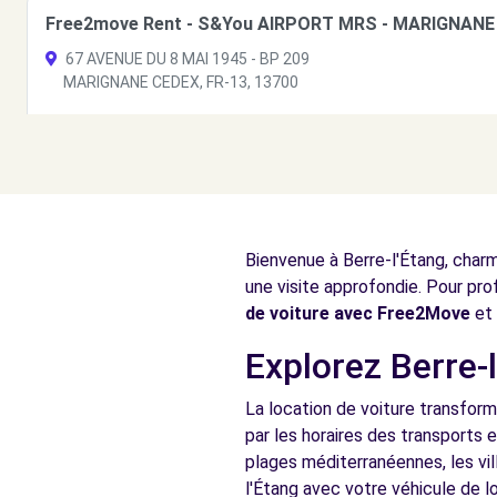
Free2move Rent - S&You AIRPORT MRS - MARIGNANE 
67 AVENUE DU 8 MAI 1945 - BP 209
MARIGNANE CEDEX, FR-13, 13700
Voir l'agence
Free2move Rent - S&You AIRPORT MRS - MARIGNANE 
67 AVENUE DU 8 MAI 1945 - BP 209
Bienvenue à Berre-l'Étang, charm
MARIGNANE CEDEX, FR-13, 13700
une visite approfondie. Pour pro
Voir l'agence
de voiture avec Free2Move
et 
Explorez Berre-l
Free2move Rent - S&You AIRPORT MRS - MARIGNANE 
La location de voiture transform
67 AVENUE DU 8 MAI 1945 - BP 209
par les horaires des transports 
MARIGNANE, FR-13, 13700
plages méditerranéennes, les vil
l'Étang avec votre véhicule de l
Voir l'agence