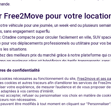
mande.
r Free2Move pour votre locatio
(O)
9.0 km
tre véhicule pour une journée, un week-end ou plusieurs semai
ls, sans engagement superflu.
:
Citadine compacte pour circuler facilement en ville, SUV spac
le pour vos déplacements professionnels ou utilitaire pour vos be
 les situations.
tez des meilleurs prix du marché grâce à notre plateforme qui c
S MARTIGUES (P)
9.7 km
gne en quelques clics et bénéficiez de tarifs transparents, sans 
cupérez votre véhicule dans l'une de nos nombreuses agences p
 près des aéroports pour faciliter le démarrage de votre séjour.
otre plateforme intuitive vous permet de réserver votre véhicu
 disponible pour répondre à toutes vos questions et vous accom
HATEAUNEUF-LES-MARTIGUES (C)
9.7 km
bles à découvrir à Berre-l'Étang