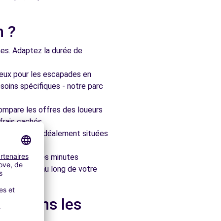
n ?
nes. Adaptez la durée de
ieux pour les escapades en
soins spécifiques - notre parc
ompare les offres des loueurs
frais cachés.
artenaires, idéalement situées
le en quelques minutes
pagner tout au long de votre
 et dans les