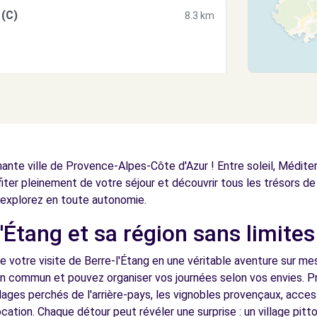
(C)
8.3 km
(D)
8.3 km
ante ville de Provence-Alpes-Côte d'Azur ! Entre soleil, Médite
fiter pleinement de votre séjour et découvrir tous les trésors de 
explorez en toute autonomie.
'Étang et sa région sans limites
(P)
8.4 km
e votre visite de Berre-l'Étang en une véritable aventure sur me
en commun et pouvez organiser vos journées selon vos envies. Pr
lages perchés de l'arrière-pays, les vignobles provençaux, acce
ocation. Chaque détour peut révéler une surprise : un village pit