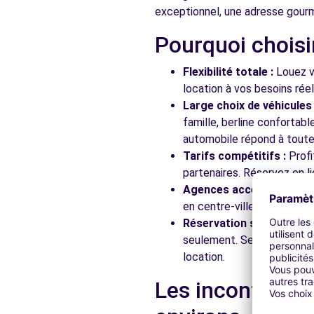
exceptionnel, une adresse gour
Pourquoi choisi
Free2move Rent - ADP PARASCANDOLA - VITROLLES 
7 RUE DE MADRID
Flexibilité totale :
Louez vo
VITROLLES, 13127
location à vos besoins rée
Large choix de véhicules 
Voir l'agence
famille, berline confortab
automobile répond à toutes
Tarifs compétitifs :
Profi
Free2move Rent - AUTO CENTER - CHATEAUNEUF LE
partenaires. Réservez en li
LE JAI - RN 568
Agences accessibles :
Ré
CHATEAUNEUF LES MARTIGUES, 13220
en centre-ville, en gare ou
Réservation simplifiée :
N
Voir l'agence
seulement. Service client
location.
Free2Move Rent - CHATEAUNEUF AUTOMOBILES - C
Les incontourna
ROUTE NATIONALE 568 - ZI LA VALAMPE
CHATEAUNEUF-LES-MARTIGUES, 13220