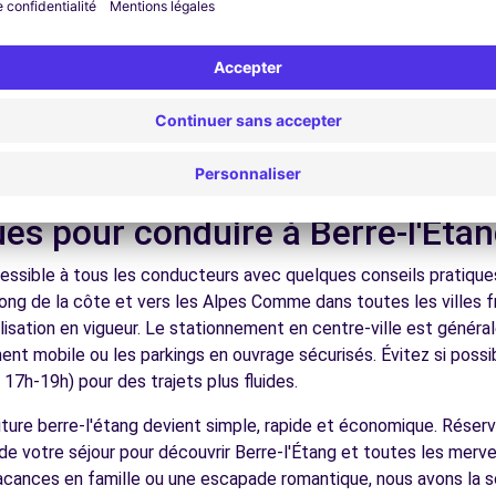
nez dans les ruelles du cœur de ville et découvrez son patrimoin
ez les musées et monuments qui font la richesse de Berre-l'Éta
ofitez des parcs et jardins pour une pause détente en pleine nat
9.9 km
s plages méditerranéennes, les villages perchés de l'arrière-pay
voiture.
écouvrez la gastronomie régionale dans les restaurants et marc
ues pour conduire à Berre-l'Éta
essible à tous les conducteurs avec quelques conseils pratiques.
long de la côte et vers les Alpes Comme dans toutes les villes 
ences
nalisation en vigueur. Le stationnement en centre-ville est géné
ement mobile ou les parkings en ouvrage sécurisés. Évitez si possi
7h-19h) pour des trajets plus fluides.
voiture berre-l'étang devient simple, rapide et économique. Rése
de votre séjour pour découvrir Berre-l'Étang et toutes les mervei
acances en famille ou une escapade romantique, nous avons la so