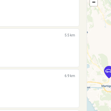
−
5.5 km
6.9 km