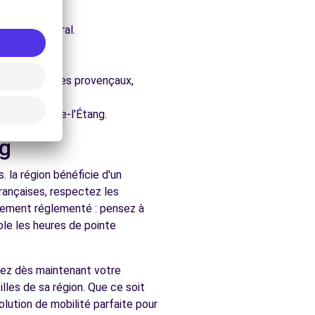
e architectural.
ng.
ure.
s, les vignobles provençaux,
hés de Berre-l'Étang.
ng
 la région bénéficie d'un
françaises, respectez les
ralement réglementé : pensez à
ble les heures de pointe
rvez dès maintenant votre
lles de sa région. Que ce soit
lution de mobilité parfaite pour