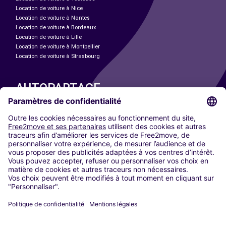
Location de voiture à Nice
Location de voiture à Nantes
Location de voiture à Bordeaux
Location de voiture à Lille
Location de voiture à Montpellier
Location de voiture à Strasbourg
AUTOPARTAGE
NOS VILLES
Paris
Madrid
Washington DC
Milan
Rome
Turin
Vienne
Berlin
Cologne
Düsseldorf
Francfort
Hambourg