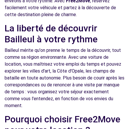
environs à votre rythme. Avec
Free2Move
, réservez
facilement votre véhicule et partez à la découverte de
Free2move Rent - LES CHEVRONS SOFIDA -
12.9
cette destination pleine de charme.
HAZEBROUCK (C)
km
ROUTE DE BORRE
La liberté de découvrir
HAZEBROUCK, FR-59, 59190
Bailleul à votre rythme
Voir l'agence
Bailleul mérite qu'on prenne le temps de la découvrir, tout
comme sa région environnante. Avec une voiture de
Free2move Rent - SOFIDAP -
13.1
location, vous maîtrisez votre emploi du temps et pouvez
HAZEBROUCK (P)
km
explorer les villes d'art, la Côte d'Opale, les champs de
ROUTE DE BORRE
bataille en toute autonomie. Plus besoin de courir après les
HAZEBROUCK, FR-59, 59190
correspondances ou de renoncer à une visite par manque
de temps : vous organisez votre séjour exactement
Voir l'agence
comme vous l'entendez, en fonction de vos envies du
moment.
Pourquoi choisir Free2Move