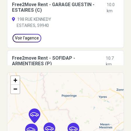
Free2Move Rent - GARAGE GUESTIN -
10.0
ESTAIRES (C)
km
198 RUE KENNEDY
ESTAIRES, 59940
Voir l'agence
Free2move Rent - SOFIDAP -
10.7
ARMENTIERES (P)
km
29 AVENUE PIERRE BROSSOLETTE
+
ARMENTIERES, FR-59, 59280
−
Voir l'agence
Free2Move Rent - CATTEAU -
10.8
ARMENTIERES (C)
km
143 RUE DU KEMMEL