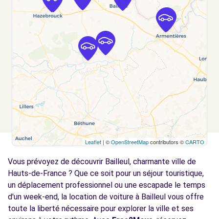
ARMENTIERES, 59280
Voir l'agence
Free2Move Rent - GARAGE BRUNEL SARL -
12.3
MERVILLE (C)
km
7 RUE LEON BLUM
MERVILLE, 59660
Voir l'agence
Leaflet
| ©
OpenStreetMap
contributors ©
CARTO
Free2Move Rent - SARL GARAGE BEUN - ST-
12.6
SYLVESTRE-CAPPEL (C)
km
Vous prévoyez de découvrir Bailleul, charmante ville de
76 ROUTE NATIONALE
Hauts-de-France ? Que ce soit pour un séjour touristique,
ST-SYLVESTRE-CAPPEL, 59114
un déplacement professionnel ou une escapade le temps
d'un week-end, la location de voiture à Bailleul vous offre
Voir l'agence
toute la liberté nécessaire pour explorer la ville et ses