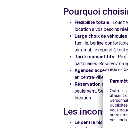
Pourquoi choisi
Free2move Rent - GARAGE PINEAU LUDOVIC - SAINT
Flexibilité totale :
Louez vo
29 RUE DES POTIERS
location à vos besoins rée
SAINT-LAMBERT-LA-POTHERIE, 49070
Large choix de véhicules 
famille, berline confortab
Voir l'agence
automobile répond à toutes
Tarifs compétitifs :
Profi
partenaires. Réservez en li
Free2move Rent - ETOILE AUTO 49 - SAINT-LAMBERT
Agences accessibles :
Ré
29 RUE DES POTIERS
en centre-ville, en gare ou
SAINT-LAMBERT-LA-POTHERIE, 49070
Réservation simplifiée :
N
seulement. Service client
Voir l'agence
location.
Les incontournab
Free2move Rent - GARAGE MARIE - ST BARTHELEMY 
3 RUE DE CHAMPFLEUR 3-5 ZI DE ST BARTHELEMY D'ANJOU
Le centre historique :
Flâ
SAINT-BARTHELEMY-D'ANJOU, 49124