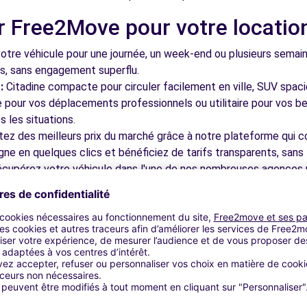
r Free2Move pour votre locatio
-LAMBERT-LA-POTHERIE
6.6 km
tre véhicule pour une journée, un week-end ou plusieurs semai
ls, sans engagement superflu.
:
Citadine compacte pour circuler facilement en ville, SUV spac
le pour vos déplacements professionnels ou utilitaire pour vos be
 les situations.
tez des meilleurs prix du marché grâce à notre plateforme qui c
gne en quelques clics et bénéficiez de tarifs transparents, sans 
-LA-POTHERIE
6.6 km
cupérez votre véhicule dans l'une de nos nombreuses agences p
 près des aéroports pour faciliter le démarrage de votre séjour.
otre plateforme intuitive vous permet de réserver votre véhicu
 disponible pour répondre à toutes vos questions et vous accom
les à découvrir à Avrillé et da
D'ANJOU
6.8 km
nez dans les ruelles du cœur de ville et découvrez son patrimoin