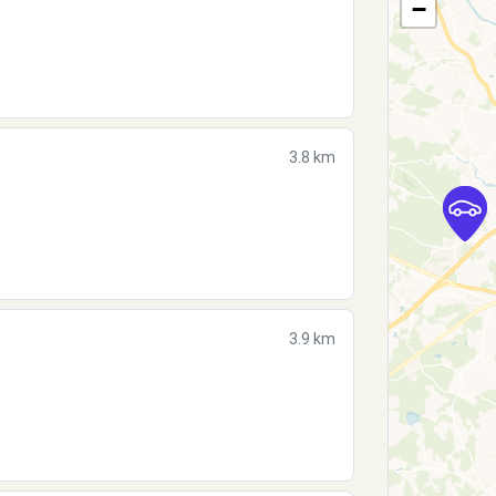
−
3.8 km
3.9 km