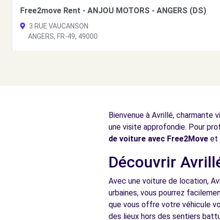
Free2move Rent - ANJOU MOTORS - ANGERS (DS)
3 RUE VAUCANSON
ANGERS, FR-49, 49000
Voir l'agence
Free2Move Rent - MVEF AUTOS - CANTENAY-EPINARD
31 ROUTE DE FENEU
Bienvenue à Avrillé, charmante v
CANTENAY-EPINARD, 49460
une visite approfondie. Pour pro
Voir l'agence
de voiture avec Free2Move
et 
Découvrir Avrill
Free2move Rent - NAJASA - ANGERS
Avec une voiture de location, Avr
16 ROUTE DE BOUCHEMAINE
urbaines, vous pourrez facilemen
ANGERS, 49000
que vous offre votre véhicule vo
des lieux hors des sentiers battu
Voir l'agence