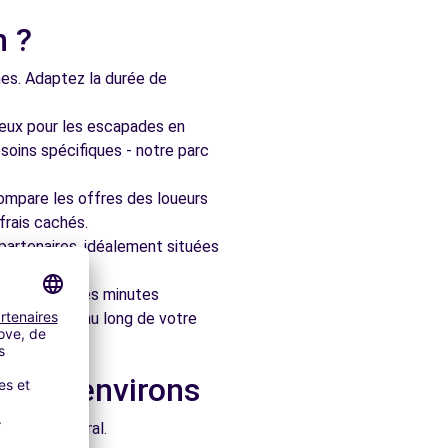
n ?
nes. Adaptez la durée de
ieux pour les escapades en
soins spécifiques - notre parc
ompare les offres des loueurs
frais cachés.
artenaires, idéalement situées
le en quelques minutes
pagner tout au long de votre
ns les environs
e architectural.