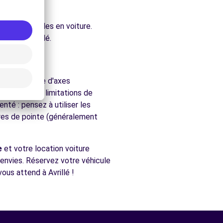
ure.
ent accessibles en voiture.
hés de Avrillé.
gion bénéficie d'axes
respectez les limitations de
nté : pensez à utiliser les
ures de pointe (généralement
e
et votre location voiture
s envies. Réservez votre véhicule
ous attend à Avrillé !