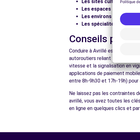
Les sites culturels :
Visit
Les espaces naturels :
Pr
Voir l'agence
Les environs :
Explorez les
Les spécialités locales :
D
Free2move Rent - UGO TOMBINI AUTOMOBILES - ANG
Conseils pratiq
2 rue du petit Damiette
Conduire à Avrillé est accessibl
ANGERS, FR-49, 49000
autoroutiers reliant l'Atlantique
Voir l'agence
vitesse et la signalisation en v
applications de paiement mobile 
entre 8h-9h30 et 17h-19h) pour d
Voir toutes les ag
Ne laissez pas les contraintes d
avrillé, vous avez toutes les clé
en ligne en quelques clics et pa