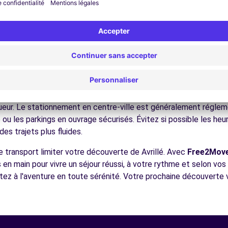
ez les musées et monuments qui font la richesse de Avrillé.
ofitez des parcs et jardins pour une pause détente en pleine nat
 châteaux de la Loire, les vignobles, la côte atlantique, facilem
écouvrez la gastronomie régionale dans les restaurants et marc
ERS (C)
7.4 km
ues pour conduire à Avrillé
e à tous les conducteurs avec quelques conseils pratiques. la ré
 à la vallée de la Loire Comme dans toutes les villes françaises, 
igueur. Le stationnement en centre-ville est généralement régleme
ou les parkings en ouvrage sécurisés. Évitez si possible les he
es trajets plus fluides.
ences
e transport limiter votre découverte de Avrillé. Avec
Free2Mov
s en main pour vivre un séjour réussi, à votre rythme et selon vo
rtez à l'aventure en toute sérénité. Votre prochaine découverte v