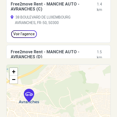
Free2move Rent - MANCHE AUTO -
1.4
AVRANCHES (C)
km
38 BOULEVARD DE LUXEMBOURG
AVRANCHES, FR-50, 50300
Voir l'agence
Free2move Rent - MANCHE AUTO -
1.5
AVRANCHES (D)
km
38 BOULEVARD DE LUXEMBOURG
+
AVRANCHES, 50300
−
Voir l'agence
Free2move Rent - N.M. AUTOMOBILES -
2.0
AVRANCHES (O)
km
22 AVENUE DU ROCHER