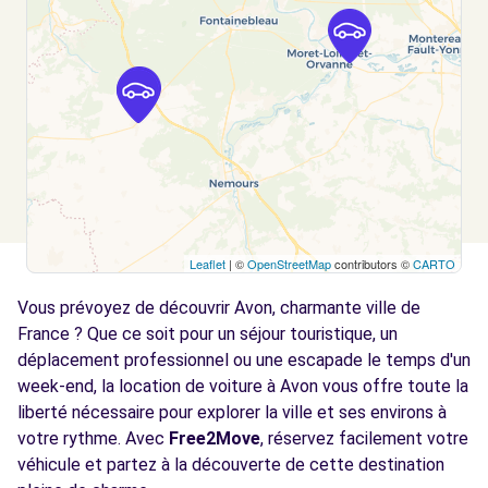
Free2move Rent - GARAGE MODERNE - LA
14.4
CHAPELLE LA REINE (F)
km
36 AVENUE DE FONTAINEBLEAU
LA CHAPELLE-LA-REINE, 77760
Voir l'agence
Leaflet
| ©
OpenStreetMap
contributors ©
CARTO
Vous prévoyez de découvrir Avon, charmante ville de
France ? Que ce soit pour un séjour touristique, un
déplacement professionnel ou une escapade le temps d'un
week-end, la location de voiture à Avon vous offre toute la
liberté nécessaire pour explorer la ville et ses environs à
votre rythme. Avec
Free2Move
, réservez facilement votre
véhicule et partez à la découverte de cette destination