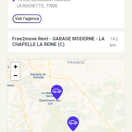
LA ROCHETTE, 77000
Voir l'agence
Free2move Rent - GARAGE MODERNE - LA
14.2
CHAPELLE LA REINE (C)
km
36 AVENUE DE FONTAINEBLEAU
LA CHAPELLE LA REINE, 77760
+
Voir l'agence
−
Free2move Rent - GARAGE MODERNE - LA
14.4
CHAPELLE LA REINE (P)
km
36 AVENUE DE FONTAINEBLEAU
LA CHAPELLE LA REINE, 77760
Voir l'agence