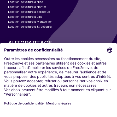
Location de voiture à Nice
Location de voiture à Nantes
Location de voiture à Bordeaux
Location de voiture à Lille
Location de voiture à Montpellier
Location de voiture à Strasbourg
AUTOPARTAGE
NOS VILLES
Paris
Madrid
Washington DC
Milan
Rome
Turin
Vienne
Berlin
Cologne
Düsseldorf
Francfort
Hambourg