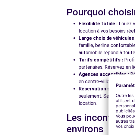
Pourquoi choisi
Free2Move Rent - GARAGE DES ECOLES - EZANVILLE 
Flexibilité totale :
Louez vo
25 RUE DES ECOLES
location à vos besoins rée
EZANVILLE, 95460
Large choix de véhicules 
famille, berline confortab
Voir l'agence
automobile répond à toutes
Tarifs compétitifs :
Profi
partenaires. Réservez en li
Free2Move Rent - DEPAN'SERVICES - AUBERVILLIERS 
Agences accessibles :
Ré
97 RUE HEURTAULT
en centre-ville, en gare ou
AUBERVILLIERS, 93300
Réservation simplifiée :
N
seulement. Service client
Voir l'agence
location.
Les incontourna
Free2Move Rent - SARL GARAGE DU CENTRE S PAU
environs
11 RUE THEOPHILE VACHER
MONTMORENCY, 95160