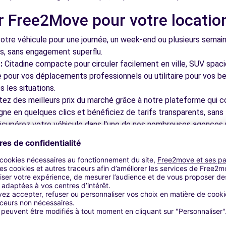
r Free2Move pour votre locatio
(C)
7.3 km
tre véhicule pour une journée, un week-end ou plusieurs semai
ls, sans engagement superflu.
:
Citadine compacte pour circuler facilement en ville, SUV spac
le pour vos déplacements professionnels ou utilitaire pour vos be
 les situations.
tez des meilleurs prix du marché grâce à notre plateforme qui c
gne en quelques clics et bénéficiez de tarifs transparents, sans 
(C)
7.4 km
cupérez votre véhicule dans l'une de nos nombreuses agences p
 près des aéroports pour faciliter le démarrage de votre séjour.
otre plateforme intuitive vous permet de réserver votre véhicu
 disponible pour répondre à toutes vos questions et vous accom
bles à découvrir à Arnouville et
CHARD - MONTMORENCY (C)
7.6 km