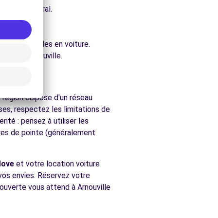
e architectural.
ure.
ent accessibles en voiture.
hés de Arnouville.
a région dispose d'un réseau
es, respectez les limitations de
nté : pensez à utiliser les
ures de pointe (généralement
Move
et votre location voiture
 vos envies. Réservez votre
couverte vous attend à Arnouville