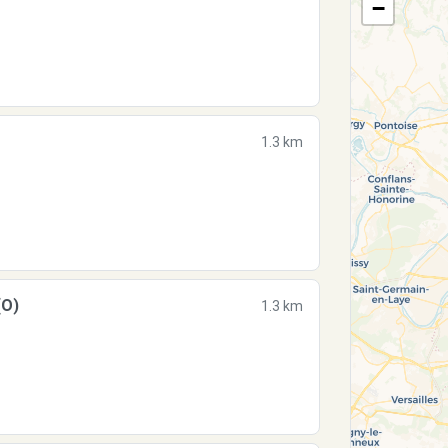
−
1.3 km
(O)
1.3 km