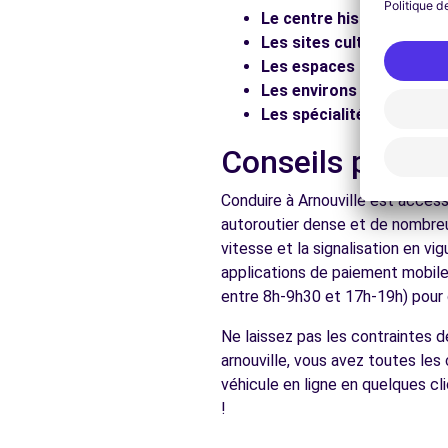
Le centre historique :
Flâ
Voir l'agence
Les sites culturels :
Visit
Les espaces naturels :
Pr
Les environs :
Explorez le
Free2Move Rent - PARIS AUTOMOBILES FAZIO PAF - 
Les spécialités locales :
D
7-11 AVENUE DES LILAS
Conseils pratiq
BOBIGNY, 93000
Conduire à Arnouville est access
Voir l'agence
autoroutier dense et de nombreu
vitesse et la signalisation en v
applications de paiement mobile 
Voir toutes les ag
entre 8h-9h30 et 17h-19h) pour d
Ne laissez pas les contraintes d
arnouville, vous avez toutes les
véhicule en ligne en quelques cl
!