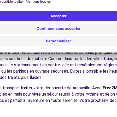
nez dans les ruelles du cœur de ville et découvrez son patrimoin
ez les musées et monuments qui font la richesse de Arnouville.
ofitez des parcs et jardins pour une pause détente en pleine nat
s châteaux, les forêts domaniales, les sites historiques, facilem
BOBIGNY (C)
7.6 km
écouvrez la gastronomie régionale dans les restaurants et marc
ues pour conduire à Arnouville
ible à tous les conducteurs avec quelques conseils pratiques. l
ses solutions de mobilité Comme dans toutes les villes français
igueur. Le stationnement en centre-ville est généralement régleme
ou les parkings en ouvrage sécurisés. Évitez si possible les he
ences
es trajets plus fluides.
e transport limiter votre découverte de Arnouville. Avec
Free2
 clés en main pour vivre un séjour réussi, à votre rythme et selon
ics et partez à l'aventure en toute sérénité. Votre prochaine dé