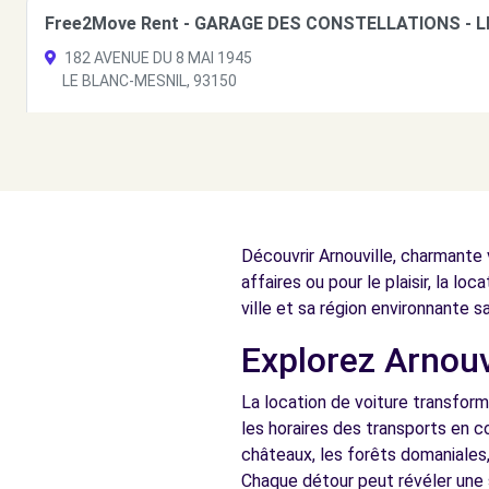
Free2Move Rent - GARAGE DES CONSTELLATIONS - L
182 AVENUE DU 8 MAI 1945
LE BLANC-MESNIL, 93150
Voir l'agence
Free2Move Rent - AULNAY AUTOMOBILES - AULNAY-S
111 RUE AUGUSTE RENOIR
Découvrir Arnouville, charmante 
AULNAY-SOUS-BOIS, 93600
affaires ou pour le plaisir, la lo
Voir l'agence
ville et sa région environnante s
Explorez Arnouvi
Free2move Rent - VAUBAN AUTOMOBILE SAINT BRICE 
La location de voiture transform
AVENUE ROBERT SCHUMANN
les horaires des transports en 
SAINT BRICE, 95350
châteaux, les forêts domaniales,
Chaque détour peut révéler une 
Voir l'agence