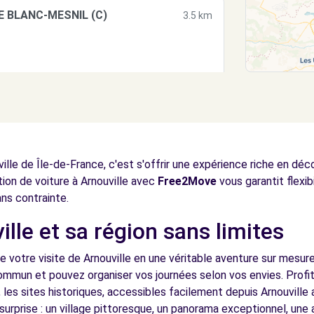
E BLANC-MESNIL (C)
3.5 km
OUS-BOIS (C)
5.9 km
ville de Île-de-France, c'est s'offrir une expérience riche en dé
cation de voiture à Arnouville avec
Free2Move
vous garantit flexib
ans contrainte.
lle et sa région sans limites
- SAINT BRICE (P)
6.2 km
e votre visite de Arnouville en une véritable aventure sur mesure
commun et pouvez organiser vos journées selon vos envies. Profit
 les sites historiques, accessibles facilement depuis Arnouville 
surprise : un village pittoresque, un panorama exceptionnel, un