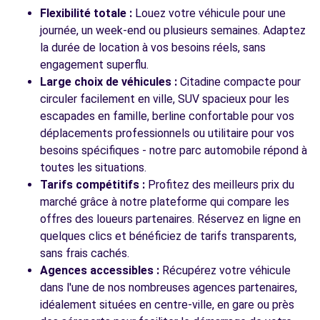
HERLIES, 59134
Flexibilité totale :
Louez votre véhicule pour une
journée, un week-end ou plusieurs semaines. Adaptez
Voir l'agence
la durée de location à vos besoins réels, sans
engagement superflu.
Large choix de véhicules :
Citadine compacte pour
Voir toutes les agences
circuler facilement en ville, SUV spacieux pour les
escapades en famille, berline confortable pour vos
déplacements professionnels ou utilitaire pour vos
besoins spécifiques - notre parc automobile répond à
toutes les situations.
Tarifs compétitifs :
Profitez des meilleurs prix du
marché grâce à notre plateforme qui compare les
offres des loueurs partenaires. Réservez en ligne en
quelques clics et bénéficiez de tarifs transparents,
sans frais cachés.
Agences accessibles :
Récupérez votre véhicule
dans l'une de nos nombreuses agences partenaires,
idéalement situées en centre-ville, en gare ou près