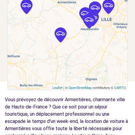
LILLE, FR-59, 59160
Voir l'agence
Free2move Rent - S&YOU - LOMME (F)
10.2 km
449-453 AVENUE DE DUNKERQUE
LOMME, 59160
Voir l'agence
Free2Move Rent - GARAGE TRONET -
10.7
Leaflet
| ©
OpenStreetMap
contributors ©
CARTO
BAILLEUL (C)
km
Vous prévoyez de découvrir Armentières, charmante ville
301 RUE DE LILLE
BAILLEUL, 59270
de Hauts-de-France ? Que ce soit pour un séjour
touristique, un déplacement professionnel ou une
Voir l'agence
escapade le temps d'un week-end, la location de voiture à
Armentières vous offre toute la liberté nécessaire pour