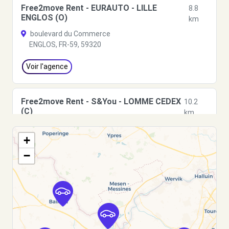
Free2move Rent - EURAUTO - LILLE
8.8
ENGLOS (O)
km
boulevard du Commerce
ENGLOS, FR-59, 59320
Voir l'agence
Free2move Rent - S&You - LOMME CEDEX
10.2
(C)
km
AVENUE DE DUNKERQUE
+
LILLE, FR-59, 59160
−
Voir l'agence
Free2move Rent - S&You - LOMME CEDEX
10.2
(D)
km
449/453 AVENUE DE DUNKERQUE