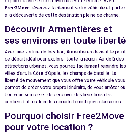
explorer la ville et ses environs à votre rythme. Avec
Free2Move Rent - GARAGE A.CALLENS -
11.2
Free2Move
, réservez facilement votre véhicule et partez
HAUBOURDIN (C)
km
à la découverte de cette destination pleine de charme.
10 RUE ERNEST BLONDEAU
Découvrir Armentières et
HAUBOURDIN, 59320
ses environs en toute liberté
Voir l'agence
Avec une voiture de location, Armentières devient le point
de départ idéal pour explorer toute la région. Au-delà des
Free2move Rent - EURAUTO - LILLE
11.4
ENGLOS (J)
km
attractions urbaines, vous pourrez facilement rejoindre les
villes d'art, la Côte d'Opale, les champs de bataille. La
CENTRE COMMERCIAL ROUTE DE SEQUEDIN
liberté de mouvement que vous offre votre véhicule vous
ENGLOS, 59320
permet de créer votre propre itinéraire, de vous arrêter où
Voir l'agence
bon vous semble et de découvrir des lieux hors des
sentiers battus, loin des circuits touristiques classiques.
Pourquoi choisir Free2Move
Free2Move Rent - AUTOBOLVIN - HERLIES
13.1
(C)
km
pour votre location ?
11 RUE DES REMOULEURS