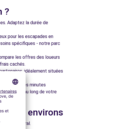
n ?
nes. Adaptez la durée de
ieux pour les escapades en
soins spécifiques - notre parc
ompare les offres des loueurs
frais cachés.
artenaires, idéalement situées
le en quelques minutes
pagner tout au long de votre
ans les environs
e architectural.