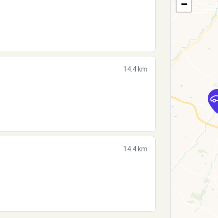
−
14.4 km
14.4 km