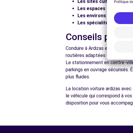
Les sites culturels :
Visit
Les espaces naturels :
Pr
Les environs :
Explorez les
Les spécialités locales :
D
Conseils pratiq
Conduire à Ardizas est accessibl
routières adaptées Comme dans to
Le stationnement en centre-vill
parkings en ouvrage sécurisés. É
plus fluides.
La location voiture ardizas avec
le véhicule qui correspond à vo
disposition pour vous accompagn