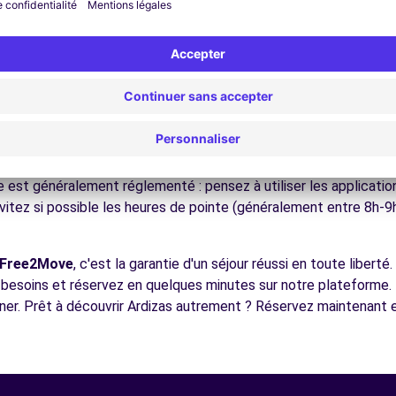
ez les musées et monuments qui font la richesse de Ardizas.
ofitez des parcs et jardins pour une pause détente en pleine nat
 sites touristiques de la région, facilement accessibles en voitu
écouvrez la gastronomie régionale dans les restaurants et mar
ues pour conduire à Ardizas
e à tous les conducteurs avec quelques conseils pratiques. la vi
utes les villes françaises, respectez les limitations de vitesse 
e est généralement réglementé : pensez à utiliser les applicati
vitez si possible les heures de pointe (généralement entre 8h-9
Free2Move
, c'est la garantie d'un séjour réussi en toute libert
s besoins et réservez en quelques minutes sur notre plateforme.
er. Prêt à découvrir Ardizas autrement ? Réservez maintenant e