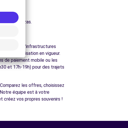
ure.
re.
chés de Ardizas.
lle dispose d'infrastructures
et la signalisation en vigueur.
ons de paiement mobile ou les
h30 et 17h-19h) pour des trajets
é. Comparez les offres, choisissez
 Notre équipe est à votre
t créez vos propres souvenirs !