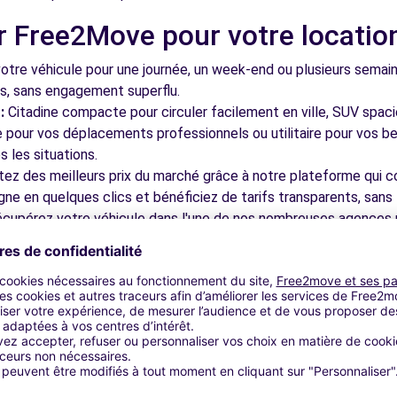
r Free2Move pour votre locatio
tre véhicule pour une journée, un week-end ou plusieurs semai
ls, sans engagement superflu.
:
Citadine compacte pour circuler facilement en ville, SUV spac
le pour vos déplacements professionnels ou utilitaire pour vos be
 les situations.
tez des meilleurs prix du marché grâce à notre plateforme qui c
gne en quelques clics et bénéficiez de tarifs transparents, sans 
cupérez votre véhicule dans l'une de nos nombreuses agences p
 près des aéroports pour faciliter le démarrage de votre séjour.
otre plateforme intuitive vous permet de réserver votre véhicu
 disponible pour répondre à toutes vos questions et vous accom
bles à découvrir à Ardizas et d
nez dans les ruelles du cœur de ville et découvrez son patrimoin