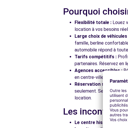
Pourquoi choisi
Flexibilité totale :
Louez vo
location à vos besoins rée
Large choix de véhicules 
famille, berline confortab
automobile répond à toutes
Tarifs compétitifs :
Profi
partenaires. Réservez en li
Agences accessibles :
Ré
en centre-ville, en gare ou
Réservation simplifiée :
N
seulement. Service client
location.
Les incontourna
Le centre historique :
Flâ