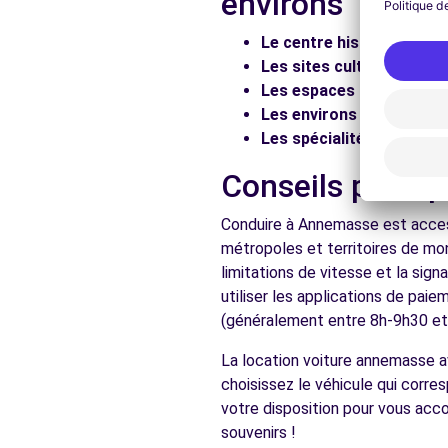
environs
Voir l'agence
Le centre historique :
Flâ
Les sites culturels :
Visit
Les espaces naturels :
Pr
Free2move Rent - BYMYCAR ORNEX - ORNEX (P)
Les environs :
Explorez les
Les spécialités locales :
D
1040 RUE DE GEX
ORNEX, FR-12, 01210
Conseils prati
Voir l'agence
Conduire à Annemasse est access
métropoles et territoires de mo
limitations de vitesse et la sig
utiliser les applications de pai
(généralement entre 8h-9h30 et 1
La location voiture annemasse 
choisissez le véhicule qui corr
votre disposition pour vous ac
souvenirs !