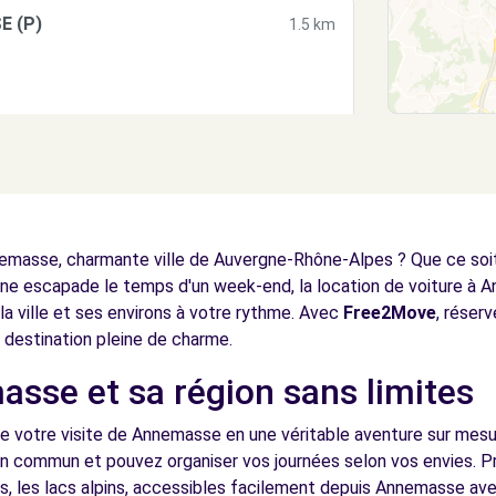
E (P)
1.5 km
NTHOUX (C)
2.8 km
masse, charmante ville de Auvergne-Rhône-Alpes ? Que ce soit p
ne escapade le temps d'un week-end, la location de voiture à A
 la ville et ses environs à votre rythme. Avec
Free2Move
, réser
 destination pleine de charme.
sse et sa région sans limites
NTHOUX (D)
2.8 km
me votre visite de Annemasse en une véritable aventure sur mesur
en commun et pouvez organiser vos journées selon vos envies. Pr
els, les lacs alpins, accessibles facilement depuis Annemasse ave