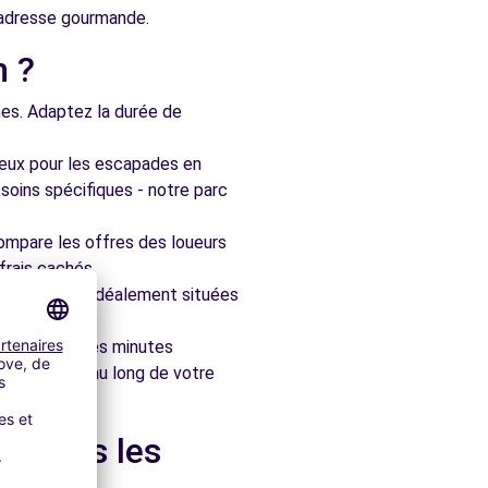
e adresse gourmande.
n ?
nes. Adaptez la durée de
ieux pour les escapades en
soins spécifiques - notre parc
ompare les offres des loueurs
frais cachés.
artenaires, idéalement situées
le en quelques minutes
pagner tout au long de votre
t dans les