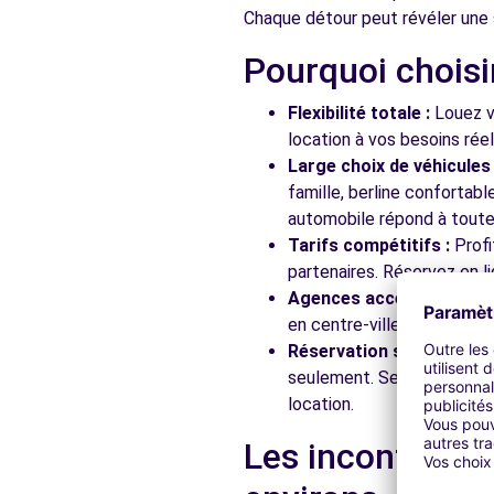
Chaque détour peut révéler une 
Pourquoi choisi
DS Rent - Genève 24/7
RTE DES ACACIAS 27
Flexibilité totale :
Louez vo
GENEVE, 1211
location à vos besoins rée
Large choix de véhicules 
Voir l'agence
famille, berline confortab
automobile répond à toutes
Tarifs compétitifs :
Profi
Free2Move Rent - GARAGE MORESE - REIGNIER-ESERY
partenaires. Réservez en li
RUE DE LA TOUR
Agences accessibles :
Ré
REIGNIER-ESERY, 74930
en centre-ville, en gare ou
Réservation simplifiée :
N
Voir l'agence
seulement. Service client
location.
Free2move Rent - DS STORE NANCY - LESMENILS (D)
Les incontourna
ZI DU FRANCLOS
LUDRES, 54710