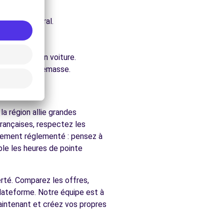
e architectural.
.
ure.
accessibles en voiture.
rchés de Annemasse.
a région allie grandes
rançaises, respectez les
ralement réglementé : pensez à
ble les heures de pointe
berté. Comparez les offres,
plateforme. Notre équipe est à
intenant et créez vos propres