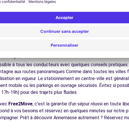
nez dans les ruelles du cœur de ville et découvrez son patrimoin
ez les musées et monuments qui font la richesse de Annemasse
ofitez des parcs et jardins pour une pause détente en pleine nat
13.9 km
 stations de ski, les parcs naturels, les lacs alpins, facilement 
écouvrez la gastronomie régionale dans les restaurants et ma
ques pour conduire à Annemasse
ible à tous les conducteurs avec quelques conseils pratiques. l
ntagne aux routes panoramiques Comme dans toutes les villes f
nalisation en vigueur. Le stationnement en centre-ville est géné
ement mobile ou les parkings en ouvrage sécurisés. Évitez si possi
7h-19h) pour des trajets plus fluides.
avec
Free2Move
, c'est la garantie d'un séjour réussi en toute li
espond à vos besoins et réservez en quelques minutes sur notre 
compagner. Prêt à découvrir Annemasse autrement ? Réservez ma