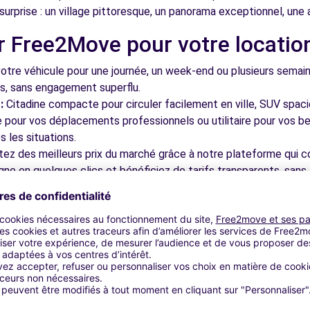
surprise : un village pittoresque, un panorama exceptionnel, un
r Free2Move pour votre locatio
7.8 km
tre véhicule pour une journée, un week-end ou plusieurs semai
ls, sans engagement superflu.
:
Citadine compacte pour circuler facilement en ville, SUV spac
le pour vos déplacements professionnels ou utilitaire pour vos be
 les situations.
tez des meilleurs prix du marché grâce à notre plateforme qui c
 (C)
8.3 km
gne en quelques clics et bénéficiez de tarifs transparents, sans 
cupérez votre véhicule dans l'une de nos nombreuses agences p
 près des aéroports pour faciliter le démarrage de votre séjour.
otre plateforme intuitive vous permet de réserver votre véhicu
 disponible pour répondre à toutes vos questions et vous accom
9.8 km
bles à découvrir à Annemasse e