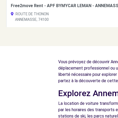
Free2move Rent - APF BYMYCAR LEMAN - ANNEMASS
ROUTE DE THONON
ANNEMASSE, 74100
Voir l'agence
Free2move Rent - JEAN LAIN CHEVRON - VETRAZ-MO
ROUTE DE TANINGES
Vous prévoyez de découvrir Anne
VETRAZ-MONTHOUX, 74100
déplacement professionnel ou u
Voir l'agence
liberté nécessaire pour explorer
partez à la découverte de cette
Explorez Annema
Free2Move Rent - JEAN LAIN CHEVRON - VETRAZ-MO
ROUTE DE TANINGES
La location de voiture transfor
VETRAZ-MONTHOUX, 74100
par les horaires des transports 
stations de ski, les parcs natur
Voir l'agence