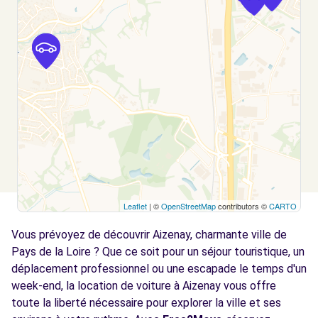
LA ROCHE SUR YON, FR-85, 85000
Voir l'agence
Free2move Rent - CLARO AUTOMOBILES -
14.0
LA ROCHE SUR YON (LP)
km
69 RUE DE LA CROISEE
MOUILLERON-LE-CAPTIF, 85000
Voir l'agence
Leaflet
| ©
OpenStreetMap
contributors ©
CARTO
Free2move Rent - CLARO AUTOMOBILES -
14.1
LA ROCHE SUR YON (O)
km
Vous prévoyez de découvrir Aizenay, charmante ville de
76 RUE DE LA CROISEE - ZA BEAUPUY 3
Pays de la Loire ? Que ce soit pour un séjour touristique, un
MOUILLERON LE CAPTIF, FR-85, 85000
déplacement professionnel ou une escapade le temps d'un
week-end, la location de voiture à Aizenay vous offre
Voir l'agence
toute la liberté nécessaire pour explorer la ville et ses