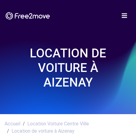
LOCATION DE
VOITURE À
AIZENAY
Accueil
Location Voiture Centre Ville
Location de voiture à Aizenay