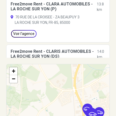
Free2move Rent - CLARA AUTOMOBILES -
13.8
LA ROCHE SUR YON (P)
km
70 RUE DE LA CROISEE - ZA BEAUPUY 3
LA ROCHE SUR YON, FR-85, 85000
Voir l'agence
Free2move Rent - CLARIS AUTOMOBILES -
14.0
LA ROCHE SUR YON (DS)
km
76 RUE DE LA CROISEE - ZA BEAUPUY 3
+
LA ROCHE SUR YON, FR-85, 85000
−
Voir l'agence
Free2move Rent - CLARIS AUTOMOBILES -
14.0
LA ROCHE SUR YON (C)
km
76 RUE DE LA CROISEE - ZA BEAUPUY 3