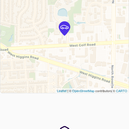
Leaflet
| ©
OpenStreetMap
contributors ©
CARTO