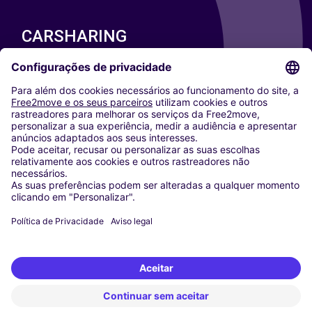
CARSHARING
NOSSAS CIDADES
Paris
Washington DC
Milan
Rome
Turin
Vienna
Berlin
Cologne
Dusseldorf
Frankfurt
Hamburg
Munich
Stuttgart
Amsterdam