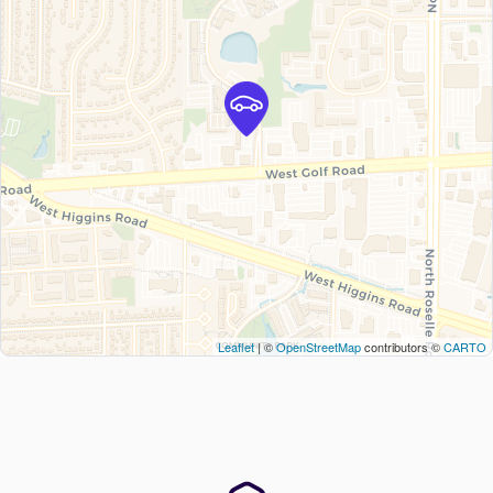
Leaflet
| ©
OpenStreetMap
contributors ©
CARTO