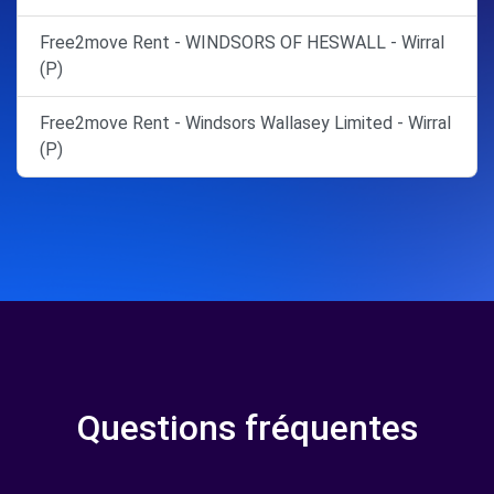
Free2move Rent - WINDSORS OF HESWALL - Wirral
(P)
Free2move Rent - Windsors Wallasey Limited - Wirral
(P)
Questions fréquentes