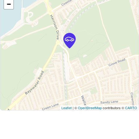
−
Leaflet
| ©
OpenStreetMap
contributors ©
CARTO