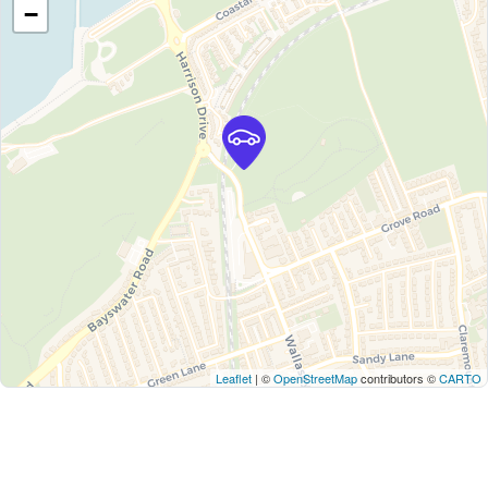
−
Leaflet
| ©
OpenStreetMap
contributors ©
CARTO