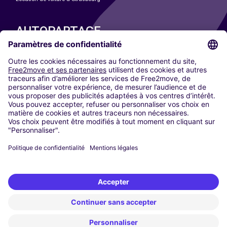
AUTOPARTAGE
NOS VILLES
Paris
Madrid
Washington DC
Milan
Rome
Turin
Vienne
Berlin
Cologne
Düsseldorf
Francfort
Hambourg
Munich
Stuttgart
Amsterdam