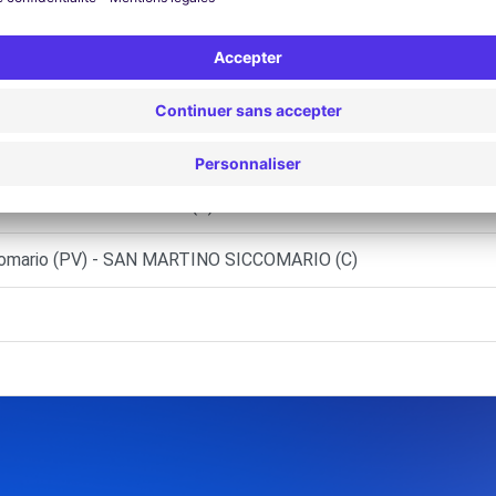
ANARA (C)
(C)
BUZ.RICAMBI - VOGHERA (C)
ccomario (PV) - SAN MARTINO SICCOMARIO (C)