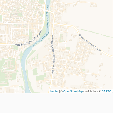
Leaflet
| ©
OpenStreetMap
contributors ©
CARTO