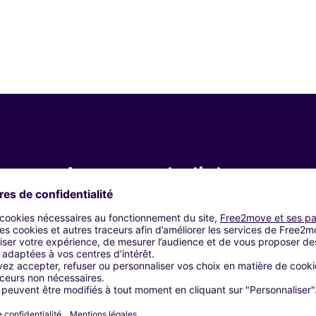
Agences similaires
 (C)
IA (C)