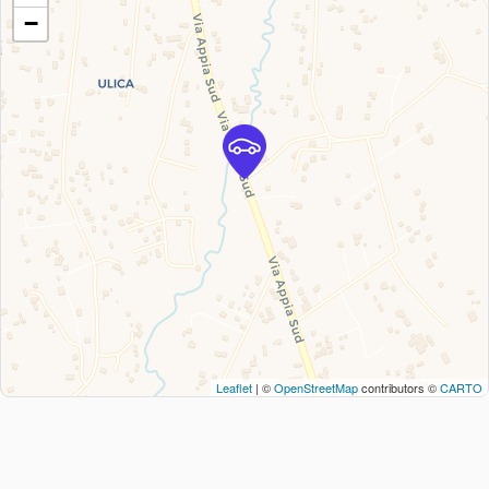
−
Leaflet
| ©
OpenStreetMap
contributors ©
CARTO