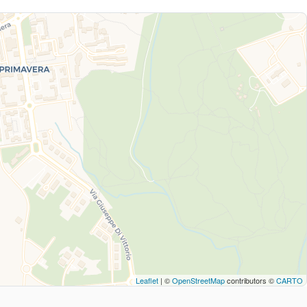
Leaflet
| ©
OpenStreetMap
contributors ©
CARTO