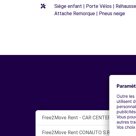
Siège enfant | Porte Vélos | Réhausseu
Attache Remorque | Pneus neige
Free2Move Rent - CAR CENTER - CASTEL 
Free2Move Rent CONAUTO S.R.L. CONC. 