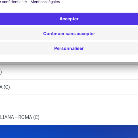
 POMEZIA (C)
- SORA (C)
)
)
A (C)
LIANA - ROMA (C)