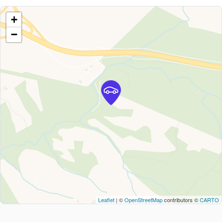
+
−
Leaflet
| ©
OpenStreetMap
contributors ©
CARTO