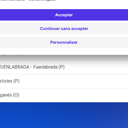
LES (FP)
LES (J)
eganés (C)
Leganés (D)
UENLABRADA - Fuenlabrada (P)
toles (P)
ganés (O)