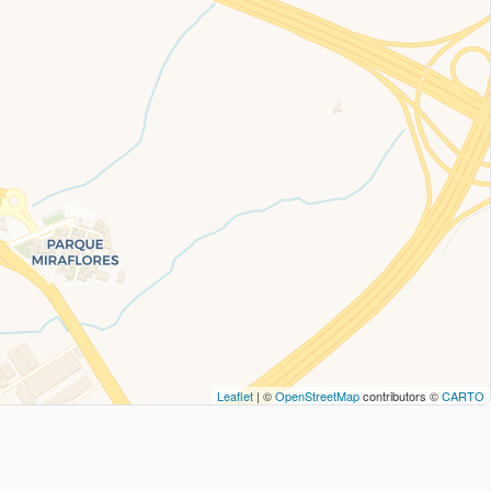
Leaflet
| ©
OpenStreetMap
contributors ©
CARTO