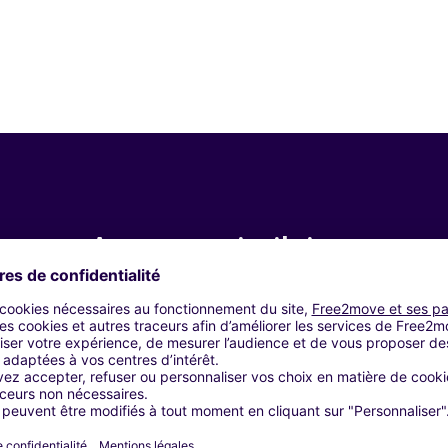
Agences similaires
LES (AB)
LES (AR)
LES (F)