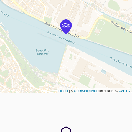
Leaflet
| ©
OpenStreetMap
contributors ©
CARTO