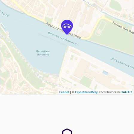
Leaflet
| ©
OpenStreetMap
contributors ©
CARTO