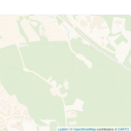
Leaflet
| ©
OpenStreetMap
contributors ©
CARTO