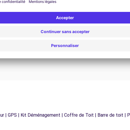
Assistance 24h/24 et 7j/7
Un problème sur la route ? Notre service
os
d'assistance est disponible à tout moment pour
vous garantir un voyage sans interruption.
r | GPS | Kit Déménagement | Coffre de Toit | Barre de toit | P