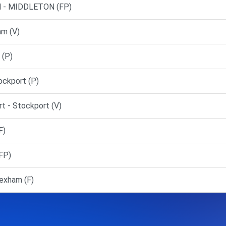
 - MIDDLETON (FP)
am (V)
 (P)
ckport (P)
t - Stockport (V)
F)
FP)
exham (F)