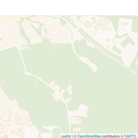
Leaflet
| ©
OpenStreetMap
contributors ©
CARTO