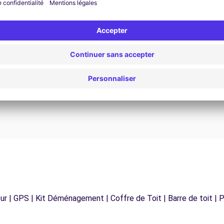
Assistance 24h/24 et 7j/7
Un problème sur la route ? Notre service
os
d'assistance est disponible à tout moment pour
vous garantir un voyage sans interruption.
r | GPS | Kit Déménagement | Coffre de Toit | Barre de toit | P