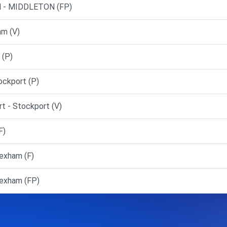
 - MIDDLETON (FP)
am (V)
 (P)
ckport (P)
t - Stockport (V)
F)
exham (F)
exham (FP)