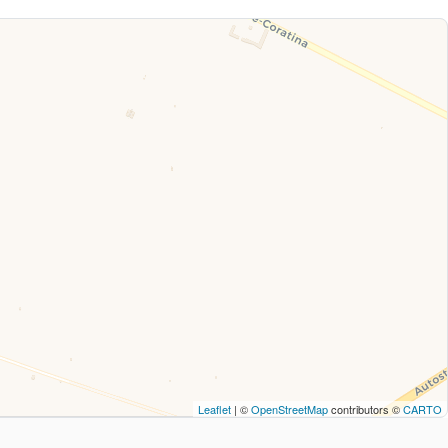
Leaflet
| ©
OpenStreetMap
contributors ©
CARTO