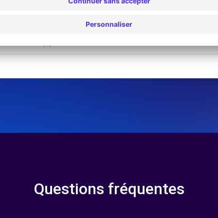
 - BARLETTA (C)
FI - MELFI (C)
Questions fréquentes