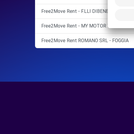
Free2Move Rent - F.LLI DIBENEDETTO SNC
Free2Move Rent - MY MOTOR VILLAGE MEL
Free2Move Rent ROMANO SRL - FOGGIA