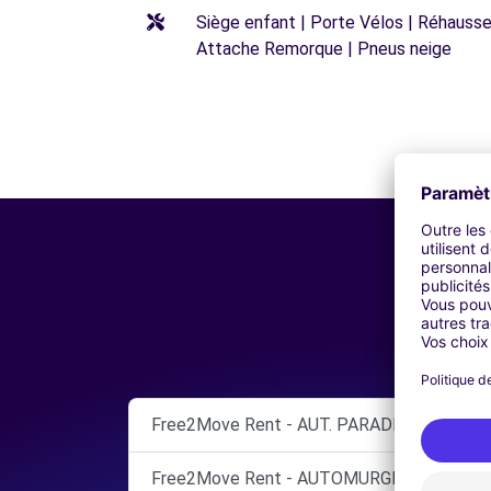
Siège enfant | Porte Vélos | Réhausseu
Attache Remorque | Pneus neige
Free2Move Rent - AUT. PARADISO ENRICO 
Free2Move Rent - AUTOMURGIA SRL - BAR