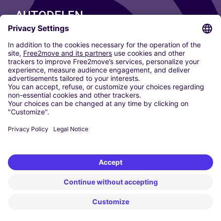
AUTODELEN
ONZE STEDEN
Paris
Madrid
Washington DC
Milaan
Rome
Turijn
Wenen
Berlijn
Keulen
Düsseldorf
Frankfurt
Hamburg
München
Stuttgart
Amsterdam