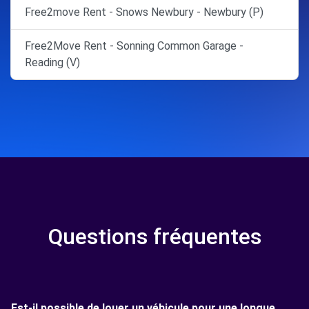
Free2move Rent - Snows Newbury - Newbury (P)
Free2Move Rent - Sonning Common Garage -
Reading (V)
Questions fréquentes
Est-il possible de louer un véhicule pour une longue