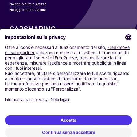
Noleggio auto a Arezzo
Noleggio auto a Andria
CARSHARING
LE NOSTRE CITTÀ
Paris
Madrid
Washington DC
Milano
Roma
Torino
Vienna
Berlino
Colonia
Düsseldorf
Francoforte
Amburgo
Monaco di Baviera
Stoccarda
Amsterdam