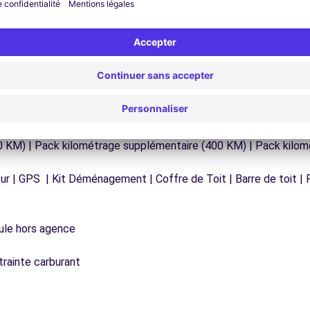
0 KM) | Pack kilométrage supplémentaire (400 KM) | Pack kilo
r | GPS | Kit Déménagement | Coffre de Toit | Barre de toit | P
icule hors agence
trainte carburant