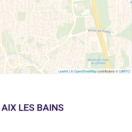
Leaflet
| ©
OpenStreetMap
contributors ©
CARTO
à AIX LES BAINS