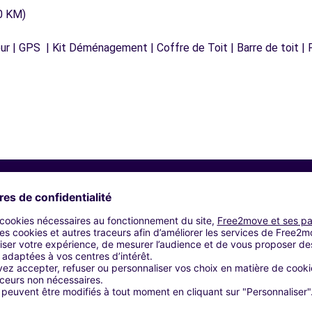
0 KM)
r | GPS | Kit Déménagement | Coffre de Toit | Barre de toit | P
Agences similaires
 - FONTENAY SUR EURE (C)