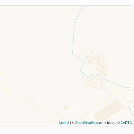
Leaflet
| ©
OpenStreetMap
contributors ©
CARTO