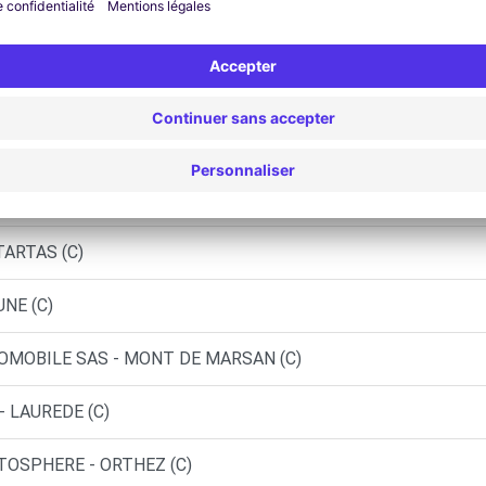
UR L'ADOUR (C)
 MONT DE MARSAN (P)
-DE-MARSAN - ST-PIERRE-DU-MONT (O)
- MONT-DE-MARSAN (C)
TARTAS (C)
NE (C)
OMOBILE SAS - MONT DE MARSAN (C)
- LAUREDE (C)
UTOSPHERE - ORTHEZ (C)