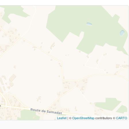
Leaflet
| ©
OpenStreetMap
contributors ©
CARTO