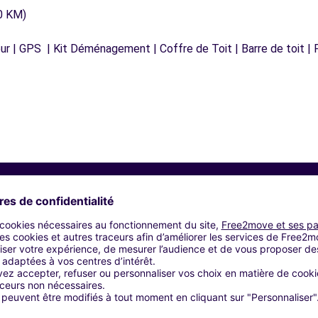
0 KM)
r | GPS | Kit Déménagement | Coffre de Toit | Barre de toit | P
Agences similaires
UTOSPHERE - ORTHEZ (P)