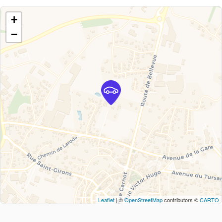
+
−
Leaflet
| ©
OpenStreetMap
contributors ©
CARTO