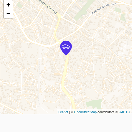
+
−
Leaflet
| ©
OpenStreetMap
contributors ©
CARTO