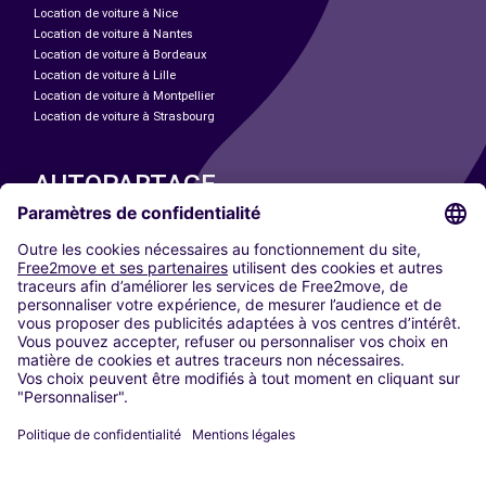
Location de voiture à Nice
Location de voiture à Nantes
Location de voiture à Bordeaux
Location de voiture à Lille
Location de voiture à Montpellier
Location de voiture à Strasbourg
AUTOPARTAGE
NOS VILLES
Paris
Madrid
Washington DC
Milan
Rome
Turin
Vienne
Berlin
Cologne
Düsseldorf
Francfort
Hambourg