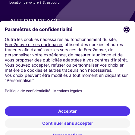
Location de voiture à Strasbourg
AUTOPARTAGE
NOS VILLES
Paris
Madrid
Washington DC
Milan
Rome
Turin
Vienne
Berlin
Cologne
Düsseldorf
Francfort
Hambourg
Munich
Stuttgart
Amsterdam