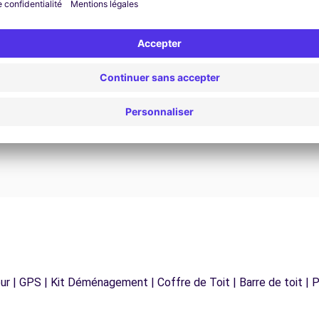
Assistance 24h/24 et 7j/7
Un problème sur la route ? Notre service
os
d'assistance est disponible à tout moment pour
vous garantir un voyage sans interruption.
r | GPS | Kit Déménagement | Coffre de Toit | Barre de toit | P