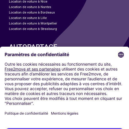
Location de voiture à Nice
Location de voiture à Nantes
Location de voiture à Bordeaux
Location de voiture à Lille
Location de voiture à Montpellier
Location de voiture à Strasbourg
AUTOPARTAGE
NOS VILLES
Paris
Madrid
Washington DC
Milan
Rome
Turin
Vienne
Berlin
Cologne
Düsseldorf
Francfort
Hambourg