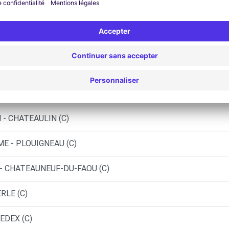
MORLAIX CEDEX (DS)
 ROSPORDEN (C)
NS - LE SAINT (C)
LOUGUERNEVEL (C)
 - CHATEAULIN (C)
E - PLOUIGNEAU (C)
 - CHATEAUNEUF-DU-FAOU (C)
RLE (C)
EDEX (C)