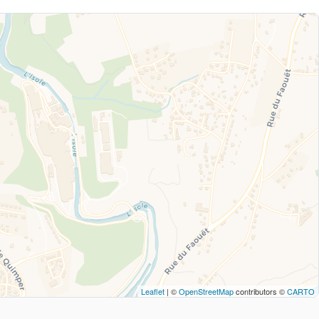
Leaflet
| ©
OpenStreetMap
contributors ©
CARTO