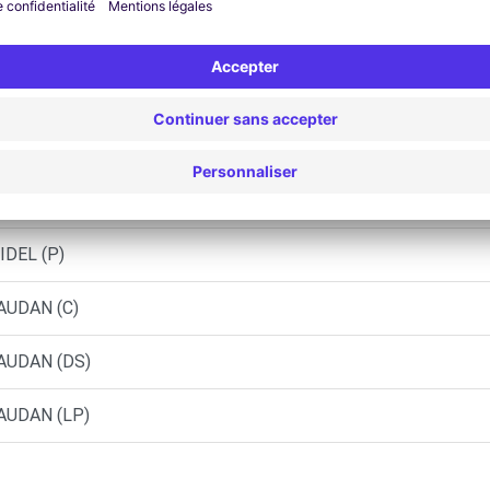
 CEDEX (F)
IEC-SUR-BELON (C)
ES - GUIDEL
DAN (C)
IDEL (P)
AUDAN (C)
CAUDAN (DS)
CAUDAN (LP)