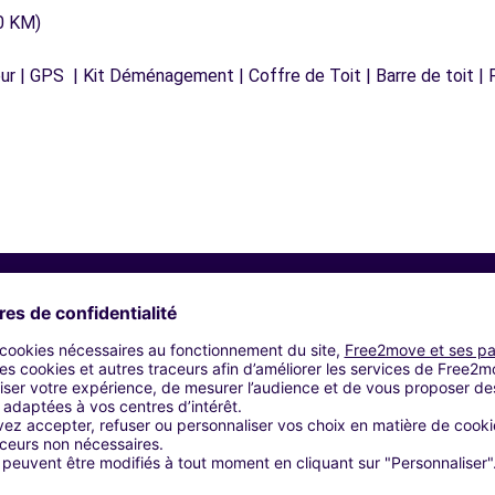
0 KM)
r | GPS | Kit Déménagement | Coffre de Toit | Barre de toit | P
Agences similaires
 - QUEVEN (C)