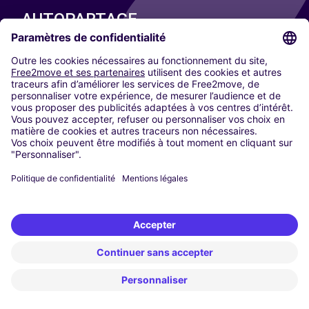
AUTOPARTAGE
NOS VILLES
Paris
Madrid
Washington DC
Milan
Rome
Turin
Vienne
Berlin
Cologne
Düsseldorf
Francfort
Hambourg
Munich
Stuttgart
Amsterdam