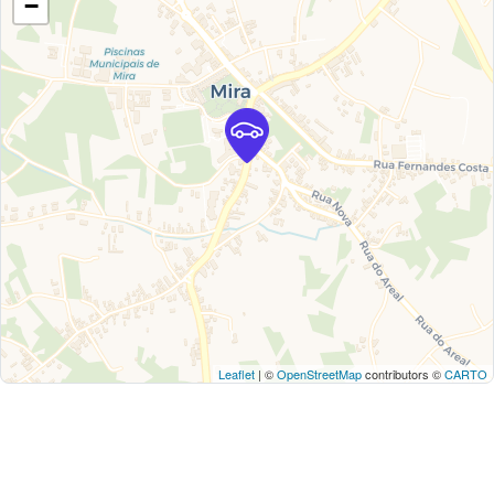
−
Leaflet
| ©
OpenStreetMap
contributors ©
CARTO