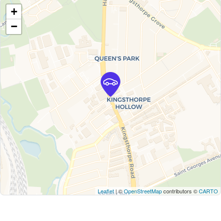
+
−
Leaflet
| ©
OpenStreetMap
contributors ©
CARTO