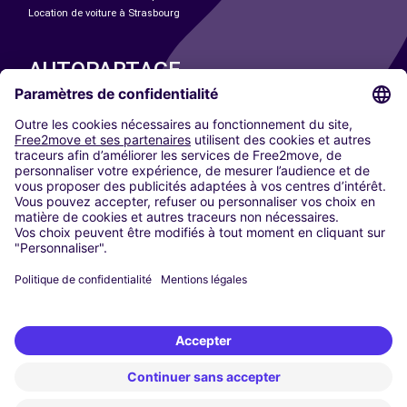
Location de voiture à Strasbourg
AUTOPARTAGE
NOS VILLES
Paris
Madrid
Washington DC
Milan
Rome
Turin
Vienne
Berlin
Cologne
Düsseldorf
Francfort
Hambourg
Munich
Stuttgart
Amsterdam